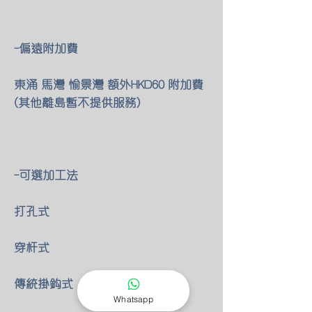
-偏遠附加費
東涌 馬灣 愉景灣 額外HKD60 附加費
(其他離島暫不提供服務)
-可選加工法
打孔式
穿杆式
傳統掛鈎式
Whatsapp