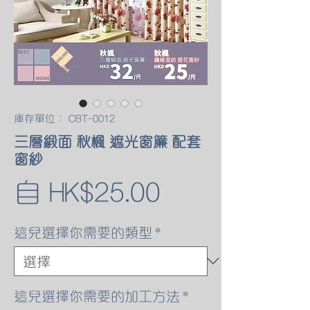
庫存單位： CBT-0012
三層緞面 秋楓 遮光窗簾 配套
窗紗
促
自
HK$25.00
銷
這兒選擇你需要的類型
*
價
格
這兒選擇你需要的加工方法
*