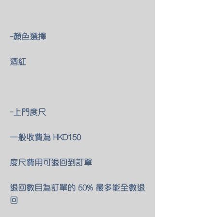
-顏色選擇
酒紅
-上門度尺
一般收費為 HKD150
度尺費用可退回到訂單
退回數目為訂單的 50% 最多能全數退
回