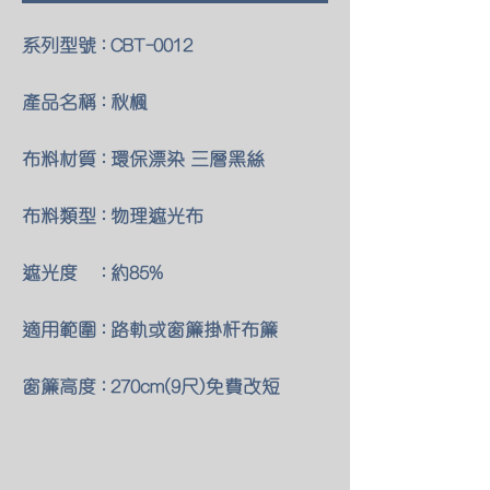
系列型號 : CBT-0012
產品名稱 : 秋楓
布料材質 : 環保漂染 三層黑絲
布料類型 : 物理遮光布
遮光度 : 約85%
適用範圍 : 路軌或窗簾掛杆布簾
窗簾高度 : 270cm(9尺)免費改短