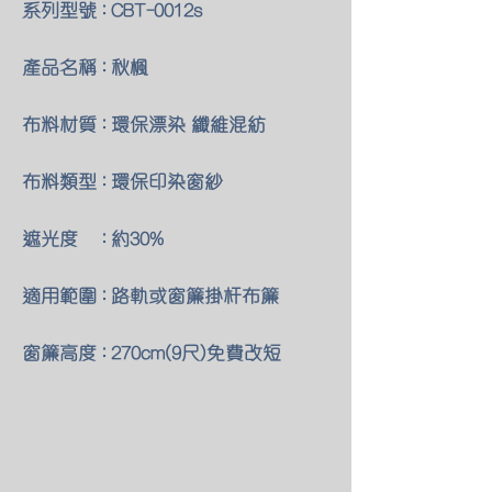
系列型號 : CBT-0012s
產品名稱 : 秋楓
布料材質 : 環保漂染 纖維混紡
布料類型 : 環保印染窗紗
遮光度 : 約30%
適用範圍 : 路軌或窗簾掛杆布簾
窗簾高度 : 270cm(9尺)免費改短