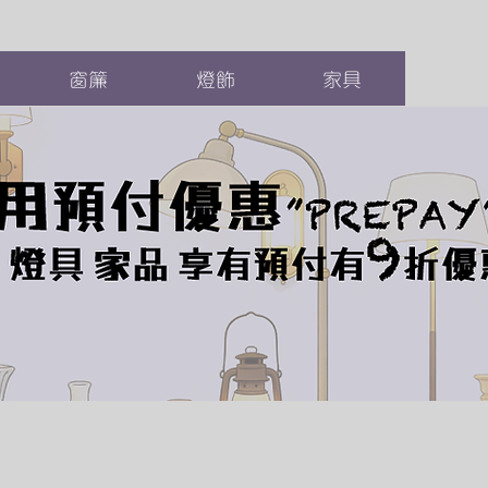
窗簾
燈飾
家具