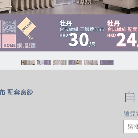
布 配套窗紗
這兒
選