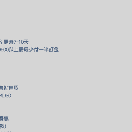
需時7-10天
KD600以上需最少付一半訂金
豐站自取
D30
優惠
款)