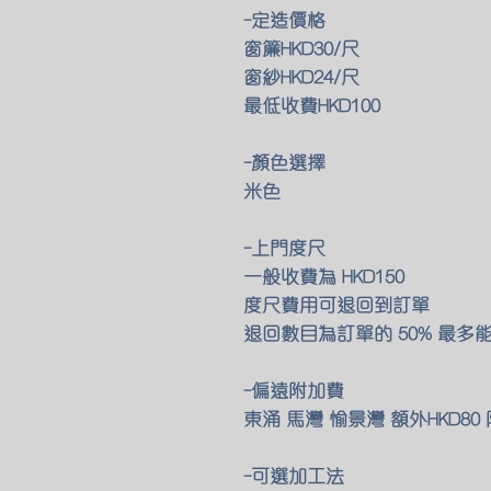
-定造價格
窗簾HKD30/尺
窗紗HKD24/尺
最低收費HKD100
-顏色選擇
米色
-上門度尺
一般收費為 HKD150
度尺費用可退回到訂單
退回數目為訂單的 50% 最多
-偏遠附加費
東涌 馬灣 愉景灣 額外HKD8
-可選加工法