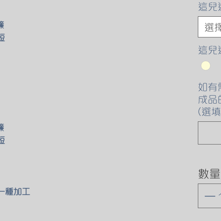
這兒
簾
選
短
這兒
如有
成品
(選填
簾
短
數量
下一種加工