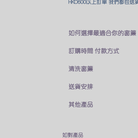
HKD600以上訂單 我們都包送
如何選擇最適合你的窗簾
要如何量度正確尺寸?
訂購時間 付款方式
那一款款式的窗簾合適你?
怎樣訂購,需要時間,交收送貨?
無論是個別定造 或以套餐價
​清洗窗簾
詳細可以到以下網址
均為定造貨品 需時7-10天
https://www.besthomeonline.ne
需最少付一半訂金
不是所有的窗簾布料都能用常
送貨安排
我們接受以下的方法付款
容易縮水的窗簾建議用乾洗
銀行匯款
​因人手不足 暫停見面交收
轉數快
其他產品
想知道更多清洗教窗簾 窗紗的
所有訂單可以選擇自付寄到順
Payme
​每一種布料的清洗方式?
HKD200或以下訂單 需補郵費HK
我們也有出售窗簾杆或路軌等
Wechat Pay
詳細可以到以下網址
也可以選擇運費到付
如對這些窗簾相關產品有興趣
​支付寶(香港)
https://www.besthomeonline.ne
可以瀏覽我們網站
如對產品
另外我們也提供了一些包郵的