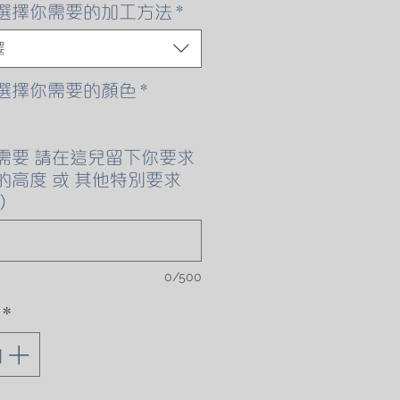
格
選擇你需要的加工方法
*
擇
選擇你需要的顏色
*
需要 請在這兒留下你要求
的高度 或 其他特別要求
)
0/500
*