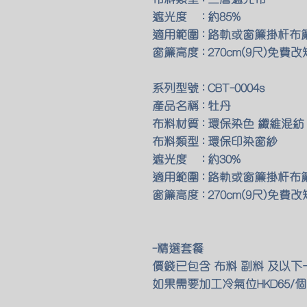
遮光度 : 約85%
適用範圍 : 路軌或窗簾掛杆布
窗簾高度 : 270cm(9尺)免費改
系列型號 : CBT-0004s
產品名稱 : 牡丹
布料材質 : 環保染色 纖維混紡
布料類型 : 環保印染窗紗
遮光度 : 約30%
適用範圍 : 路軌或窗簾掛杆布
窗簾高度 : 270cm(9尺)免費改
-精選套餐
價錢已包含 布料 副料 及以
如果需要加工冷氣位HKD65/個