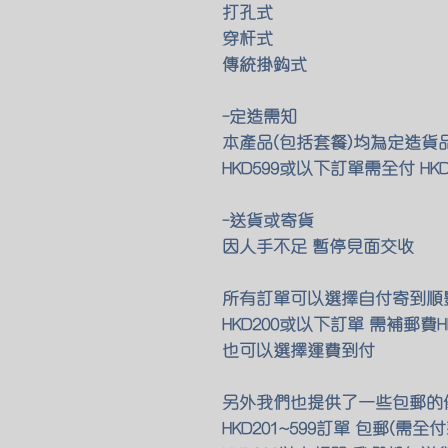
打孔式
穿杆式
傳統掛鈎式
-定造需知
本產品(包括套餐)均為定造貨品 
HKD599或以下訂單需全付 H
-送貨或寄貨
​因人手不足 暫停見面交收
所有訂單可以選擇自付寄到順
HKD200或以下訂單 需補郵費HK
也可以選擇運費到付
另外我們也提供了一些包郵的
HKD201~599訂單 包郵(需全付