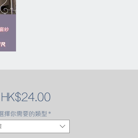
促
自
HK$24.00
銷
選擇你需要的類型
*
價
擇