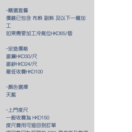
-精選套餐
價錢已包含 布料 副料 及以下一種加
工
如果需要加工冷氣位HKD65/個
-定造價格
窗簾HKD30/尺
窗紗HKD24/尺
最低收費HKD100
-顏色選擇
天藍
-上門度尺
一般收費為 HKD150
度尺費用可退回到訂單