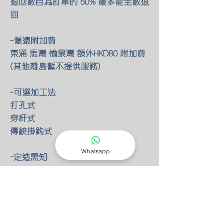
退回數目為訂單的 50% 最多能全數退
回
-偏遠附加費
東涌 馬灣 愉景灣 額外HKD80 附加費
(其他離島暫不提供服務)
-可選加工法
打孔式
穿杆式
傳統掛鈎式
Whatsapp
-定造需知
本產品(包括套餐)均為定造貨品 需時
7-10天
HKD599或以下訂單需全付 HKD600以
上需最少付一半訂金