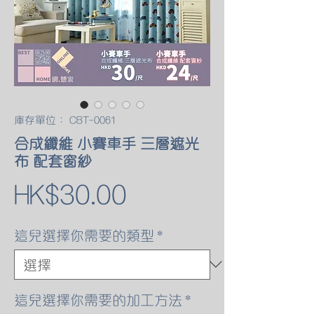
庫存單位： CBT-0061
合成纖維 小賽車手 三層遮光
布 配套窗紗
價
HK$30.00
格
這兒選擇你需要的類型
*
這兒選擇你需要的加工方法
*