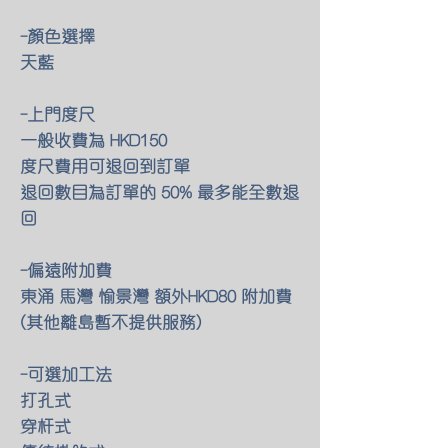
-顏色選擇
天藍
-上門度尺
一般收費為 HKD150
度尺費用可退回到訂單
退回數目為訂單的 50% 最多能全數退
回
-偏遠附加費
東涌 馬灣 愉景灣 額外HKD80 附加費
(其他離島暫不提供服務)
-可選加工法
打孔式
穿杆式