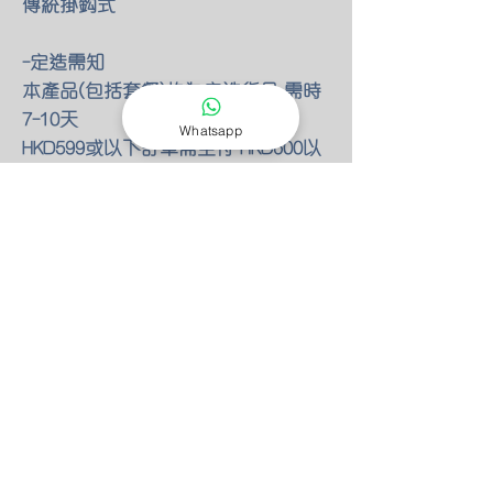
傳統掛鈎式
-定造需知
本產品(包括套餐)均為定造貨品 需時
7-10天
Whatsapp
HKD599或以下訂單需全付 HKD600以
上需最少付一半訂金
-送貨或寄貨
​因人手不足 暫停見面交收
所有訂單可以選擇自付寄到順豐站自
取
HKD200或以下訂單 需補郵費HKD30
也可以選擇運費到付
另外我們也提供了一些包郵的優惠
HKD201~599訂單 包郵(需全付款)