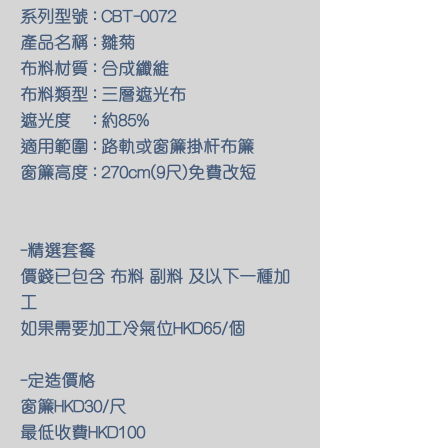
系列型號 : CBT-0072
產品名稱 : 雛菊
布料材質 : 合成纖維
布料類型 : 三層遮光布
遮光度 : 約85%
適用範圍 : 路軌或窗簾掛杆布簾
窗簾高度 : 270cm(9尺)免費改短
-精選套餐
價錢已包含 布料 副料 及以下一種加
工
如果需要加工冷氣位HKD65/個
-定造價格
窗簾HKD30/尺
最低收費HKD100