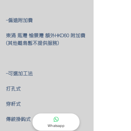
-偏遠附加費
東涌 馬灣 愉景灣 額外HKD60 附加費
(其他離島暫不提供服務)
-可選加工法
打孔式
穿杆式
傳統掛鈎式
Whatsapp