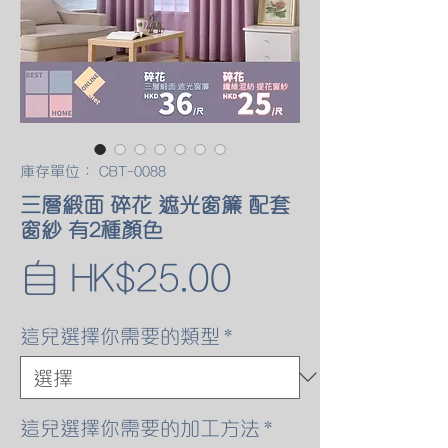
庫存單位： CBT-0088
三層緞面 碎花 遮光窗簾 配套
窗紗 有2種顏色
促
自
HK$25.00
銷
這兒選擇你需要的類型
*
價
格
這兒選擇你需要的加工方法
*