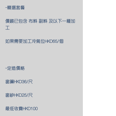
-精選套餐
價錢已包含 布料 副料 及以下一種加
工
如果需要加工冷氣位HKD65/個
-定造價格
窗簾HKD36/尺
窗紗HKD25/尺
最低收費HKD100