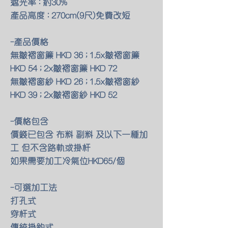
遮光率 : 約30%
產品高度 : 270cm(9尺)免費改短
-產品價格
無皺褶窗簾 HKD 36 ; 1.5x皺褶窗簾
HKD 54 ; 2x皺褶窗簾 HKD 72
無皺褶窗紗 HKD 26 ; 1.5x皺褶窗紗
HKD 39 ; 2x皺褶窗紗 HKD 52
-價格包含
價錢已包含 布料 副料 及以下一種加
工 但不含路軌或掛杆
如果需要加工冷氣位HKD65/個
-可選加工法
打孔式
穿杆式
傳統掛鈎式