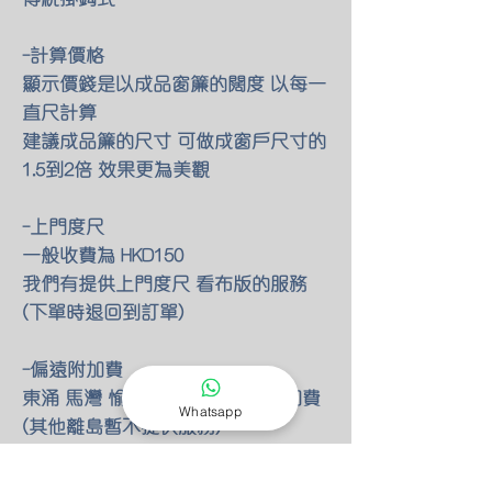
-計算價格
顯示價錢是以成品窗簾的闊度 以每一
直尺計算
建議成品簾的尺寸 可做成窗戶尺寸的
1.5到2倍 效果更為美觀
-上門度尺
一般收費為 HKD150
我們有提供上門度尺 看布版的服務
(下單時退回到訂單)
-偏遠附加費
東涌 馬灣 愉景灣 額外HKD80 附加費
Whatsapp
(其他離島暫不提供服務)
-定造需知