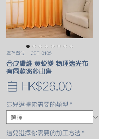
庫存單位： CBT-0105
合成纖維 黃蛻變 物理遮光布
有同款窗紗出售
促
自
HK$26.00
銷
這兒選擇你需要的類型
*
價
格
這兒選擇你需要的加工方法
*