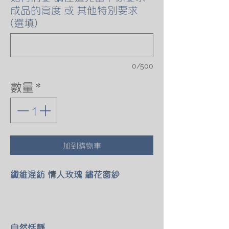
成品的高度 或 其他特別要求
(選填)
0/500
數量
*
加到購物車
纖維混紡 情人玫瑰 繡花窗紗
自然恬靜