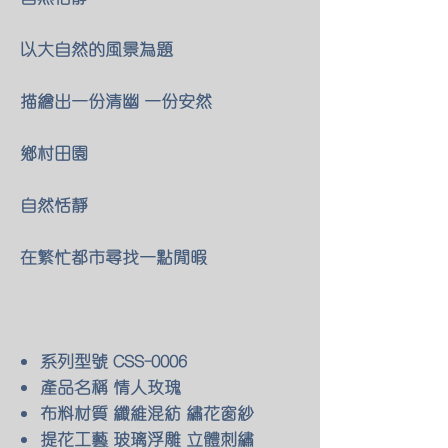
以大自然的風景為題
描繪出一份清幽 一份安然
鄉村田園
自然恬靜
在繁忙都市尋找一點閒暇
系列型號 CSS-0006
產品名稱 情人玫瑰
布料材質 纖維混紡 繡花窗紗
提花工藝 玻璃浮雕 立體刺繡