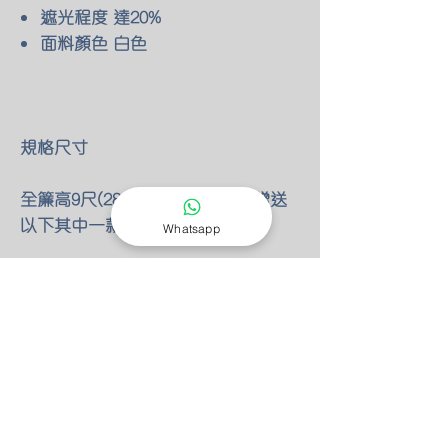
遮光程度 達20%
面料顏色 白色
規格尺寸
全簾高9尺(280cm)免費改短 及 贈送
以下其中一款加工
Whatsapp
產品價格
布簾闊度 HKD34/尺
最低收費 HKD100