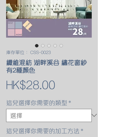
庫存單位： CSS-0023
纖維混紡 湖畔溪谷 繡花窗紗
有2種顏色
價
HK$28.00
格
這兒選擇你需要的類型
*
這兒選擇你需要的加工方法
*