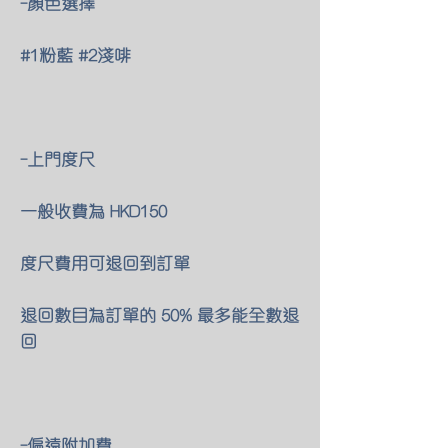
-顏色選擇
#1粉藍 #2淺啡
-上門度尺
一般收費為 HKD150
度尺費用可退回到訂單
退回數目為訂單的 50% 最多能全數退
回
-偏遠附加費