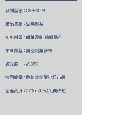
系列型號 : CSS-0023
產品名稱 : 湖畔溪谷
布料材質 : 纖維混紡 線織繡花
布料類型 : 縷空刺繡紗布
遮光度 : 約35%
適用範圍 : 路軌或窗簾掛杆布簾
窗簾高度 : 270cm(9尺)免費改短