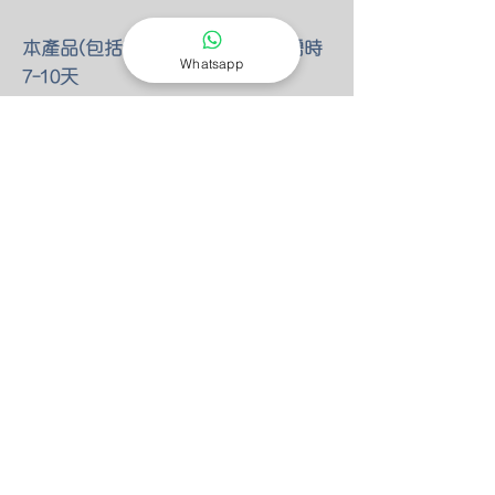
本產品(包括套餐)均為定造貨品 需時
Whatsapp
7-10天
HKD400或以下訂單需全付 HKD400以
上需最少付一半訂金
-送貨或寄貨
​因人手不足 暫停見面交收
所有訂單可以選擇自付寄到順豐站自
取