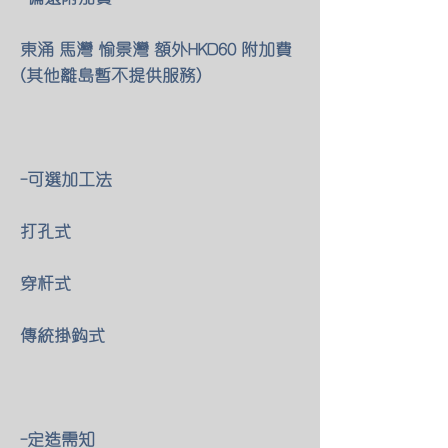
東涌 馬灣 愉景灣 額外HKD60 附加費
(其他離島暫不提供服務)
-可選加工法
打孔式
穿杆式
傳統掛鈎式
-定造需知