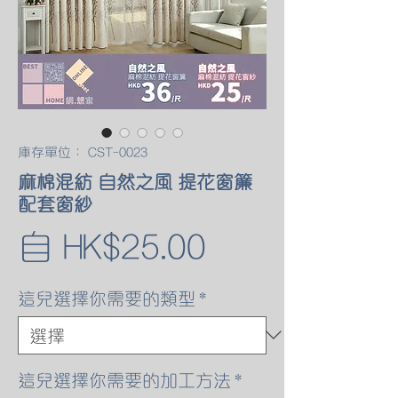
庫存單位： CST-0023
麻棉混紡 自然之風 提花窗簾
配套窗紗
促
自
HK$25.00
銷
這兒選擇你需要的類型
*
價
格
這兒選擇你需要的加工方法
*