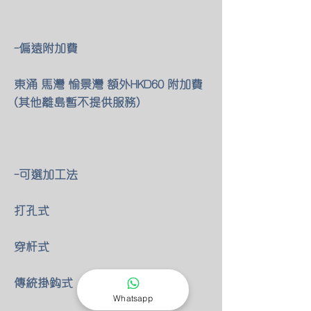
-偏遠附加費
東涌 馬灣 愉景灣 額外HKD60 附加費
(其他離島暫不提供服務)
-可選加工法
打孔式
穿杆式
傳統掛鈎式
Whatsapp