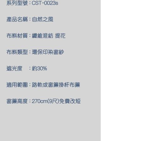
系列型號 : CST-0023s
產品名稱 : 自然之風
布料材質 : 纖維混紡 提花
布料類型 : 環保印染窗紗
遮光度 : 約30%
適用範圍 : 路軌或窗簾掛杆布簾
窗簾高度 : 270cm(9尺)免費改短