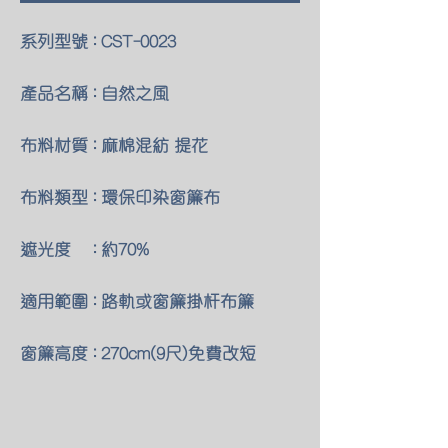
系列型號 : CST-0023
產品名稱 : 自然之風
布料材質 : 麻棉混紡 提花
布料類型 : 環保印染窗簾布
遮光度 : 約70%
適用範圍 : 路軌或窗簾掛杆布簾
窗簾高度 : 270cm(9尺)免費改短