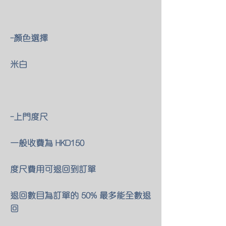
-顏色選擇
米白
-上門度尺
一般收費為 HKD150
度尺費用可退回到訂單
退回數目為訂單的 50% 最多能全數退
回