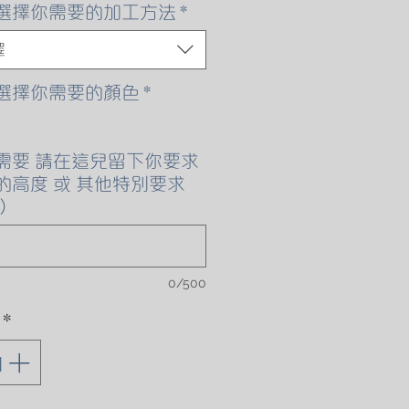
格
選擇你需要的加工方法
*
擇
選擇你需要的顏色
*
需要 請在這兒留下你要求
的高度 或 其他特別要求
)
0/500
*