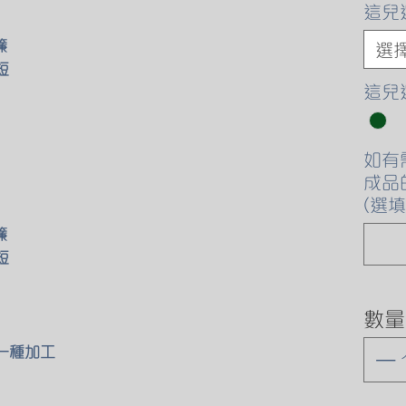
這兒
簾
選
短
這兒
如有
成品
(選填
簾
短
數量
下一種加工