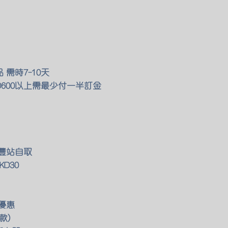
需時7-10天
KD600以上需最少付一半訂金
豐站自取
D30
優惠
款)