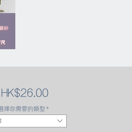
促
自
HK$26.00
銷
選擇你需要的類型
*
價
擇