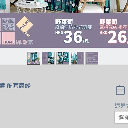
簾 配套窗紗
這兒
選