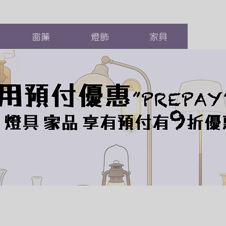
窗簾
燈飾
家具