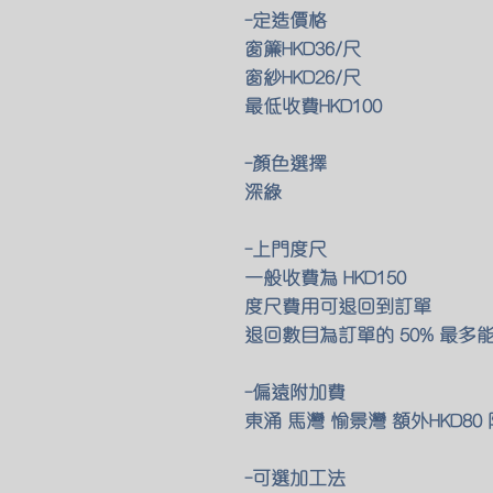
-定造價格
窗簾HKD36/尺
窗紗HKD26/尺
最低收費HKD100
-顏色選擇
深綠
-上門度尺
一般收費為 HKD150
度尺費用可退回到訂單
退回數目為訂單的 50% 最多
-偏遠附加費
東涌 馬灣 愉景灣 額外HKD8
-可選加工法