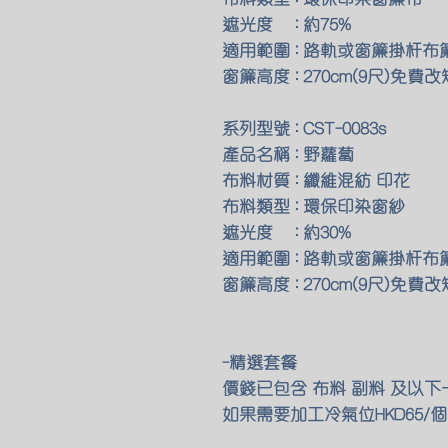
遮光度 : 約75%
適用範圍 : 路軌或窗簾掛杆布
窗簾高度 : 270cm(9尺)免費改
系列型號 : CST-0083s
產品名稱 : 野蘿蔔
布料材質 : 纖維混紡 印花
布料類型 : 環保印染窗紗
遮光度 : 約30%
適用範圍 : 路軌或窗簾掛杆布
窗簾高度 : 270cm(9尺)免費改
-精選套餐
價錢已包含 布料 副料 及以
如果需要加工冷氣位HKD65/個