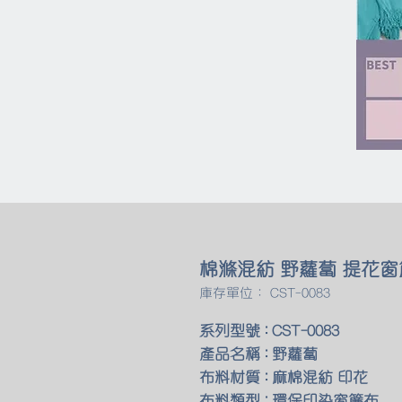
棉滌混紡 野蘿蔔 提花窗
庫存單位： CST-0083
系列型號 : CST-0083
產品名稱 : 野蘿蔔
布料材質 : 麻棉混紡 印花
布料類型 : 環保印染窗簾布