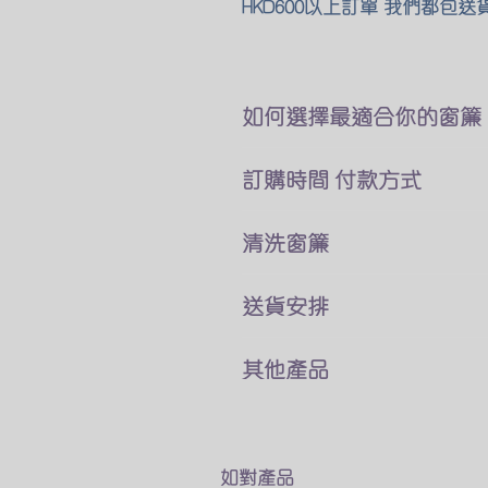
HKD600以上訂單 我們都包送
如何選擇最適合你的窗簾
要如何量度正確尺寸?
訂購時間 付款方式
那一款款式的窗簾合適你?
怎樣訂購,需要時間,交收送貨?
無論是個別定造 或以套餐價
​清洗窗簾
詳細可以到以下網址
均為定造貨品 需時7-10天
https://www.besthomeonline.ne
需最少付一半訂金
不是所有的窗簾布料都能用常
送貨安排
我們接受以下的方法付款
容易縮水的窗簾建議用乾洗
銀行匯款
​因人手不足 暫停見面交收
轉數快
其他產品
想知道更多清洗教窗簾 窗紗的
所有訂單可以選擇自付寄到順
Payme
​每一種布料的清洗方式?
HKD200或以下訂單 需補郵費HK
我們也有出售窗簾杆或路軌等
Wechat Pay
詳細可以到以下網址
也可以選擇運費到付
如對這些窗簾相關產品有興趣
​支付寶(香港)
https://www.besthomeonline.ne
可以瀏覽我們網站
如對產品
另外我們也提供了一些包郵的