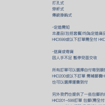
打孔式
穿杆式
傳統掛鈎式
-定造需知
本產品(包括套餐)均為定造貨品 
HKD599或以下訂單需全付 H
-送貨或寄貨
​因人手不足 暫停見面交收
所有訂單可以選擇自付寄到順
HKD200或以下訂單 需補郵費HK
也可以選擇運費到付
另外我們也提供了一些包郵的
HKD201~599訂單 包郵(需全付