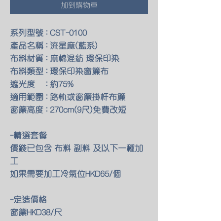
加到購物車
系列型號 : CST-0100
產品名稱 : 流星麻(藍系)
布料材質 : 麻棉混紡 環保印染
布料類型 : 環保印染窗簾布
遮光度 : 約75%
適用範圍 : 路軌或窗簾掛杆布簾
窗簾高度 : 270cm(9尺)免費改短
-精選套餐
價錢已包含 布料 副料 及以下一種加
工
如果需要加工冷氣位HKD65/個
-定造價格
窗簾HKD38/尺