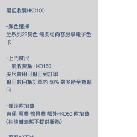
最低收費HKD100
-顏色選擇
全系列23隻色 需要可向客服拿電子色
卡
-上門度尺
一般收費為 HKD150
度尺費用可退回到訂單
退回數目為訂單的 50% 最多能全數退
回
-偏遠附加費
東涌 馬灣 愉景灣 額外HKD80 附加費
(其他離島暫不提供服務)