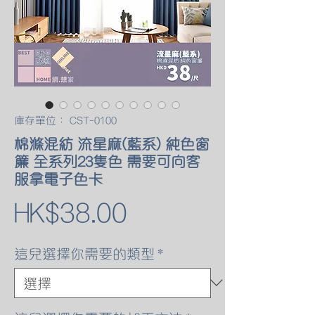
庫存單位： CST-0100
棉滌混紡 流星麻(藍系) 純色窗
簾 全系列23隻色 需要可向客
服拿電子色卡
價
HK$38.00
格
這兒選擇你需要的類型
*