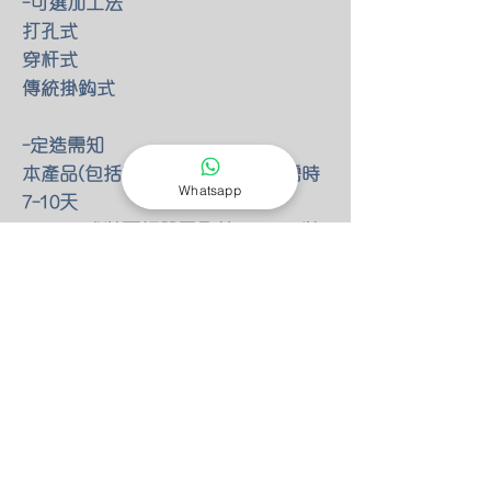
-可選加工法
打孔式
穿杆式
傳統掛鈎式
-定造需知
本產品(包括套餐)均為定造貨品 需時
Whatsapp
7-10天
HKD599或以下訂單需全付 HKD600以
上需最少付一半訂金
-送貨或寄貨
​因人手不足 暫停見面交收
所有訂單可以選擇自付寄到順豐站自
取
HKD200或以下訂單 需補郵費HKD30
也可以選擇運費到付