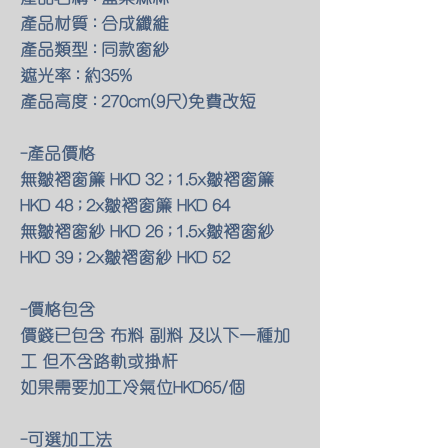
產品材質 : 合成纖維
產品類型 : 同款窗紗
遮光率 : 約35%
產品高度 : 270cm(9尺)免費改短
-產品價格
無皺褶窗簾 HKD 32 ; 1.5x皺褶窗簾
HKD 48 ; 2x皺褶窗簾 HKD 64
無皺褶窗紗 HKD 26 ; 1.5x皺褶窗紗
HKD 39 ; 2x皺褶窗紗 HKD 52
-價格包含
價錢已包含 布料 副料 及以下一種加
工 但不含路軌或掛杆
如果需要加工冷氣位HKD65/個
-可選加工法