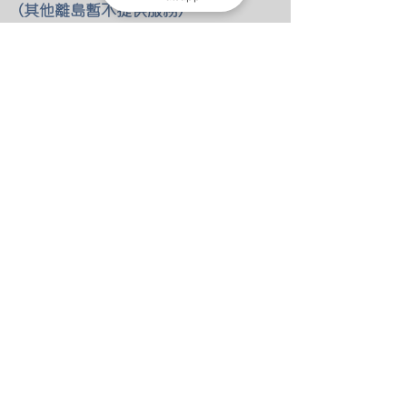
(其他離島暫不提供服務)
-定造需知
本產品均為定造貨品 需時7-10天
HKD400或以下訂單需全付 HKD400以
上需最少付一半訂金
-送貨或寄貨
​因人手不足 暫停見面交收
所有訂單可以選擇自付寄到順豐站自
取
HKD400或以下訂單 需補郵費HKD30
也可以選擇運費到付
​
另外我們也提供了一些包郵的優惠
HKD401~799訂單 包郵(需全付款)