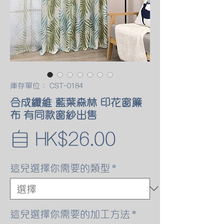
庫存單位： CST-0184
合成纖維 藍葉森林 印花窗簾
布 有同款窗紗出售
促
自
HK$26.00
銷
這兒選擇你需要的類型
*
價
格
這兒選擇你需要的加工方法
*