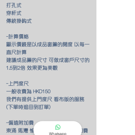
打孔式
穿杆式
傳統掛鈎式
-計算價格
顯示價錢是以成品窗簾的闊度 以每一
直尺計算
建議成品簾的尺寸 可做成窗戶尺寸的
1.5到2倍 效果更為美觀
-上門度尺
一般收費為 HKD150
我們有提供上門度尺 看布版的服務
(下單時退回到訂單)
-偏遠附加費
東涌 馬灣 愉景灣 額外HKD80 附加費
Whatsapp