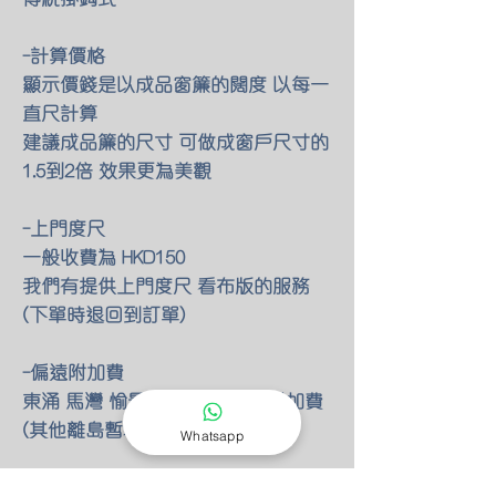
-計算價格
顯示價錢是以成品窗簾的闊度 以每一
直尺計算
建議成品簾的尺寸 可做成窗戶尺寸的
1.5到2倍 效果更為美觀
-上門度尺
一般收費為 HKD150
我們有提供上門度尺 看布版的服務
(下單時退回到訂單)
-偏遠附加費
東涌 馬灣 愉景灣 額外HKD80 附加費
(其他離島暫不提供服務)
Whatsapp
-定造需知