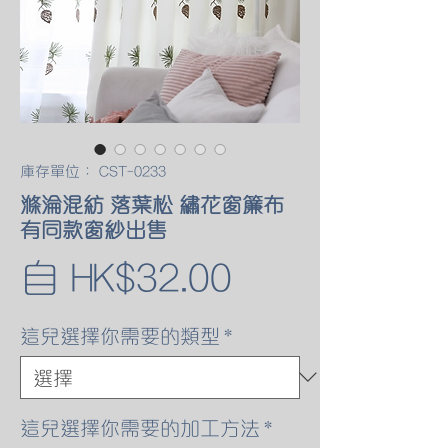
庫存單位： CST-0233
滌淪混紡 落葉松 繡花窗簾布
有同款窗紗出售
促
自
HK$32.00
銷
這兒選擇你需要的類型
*
價
格
這兒選擇你需要的加工方法
*