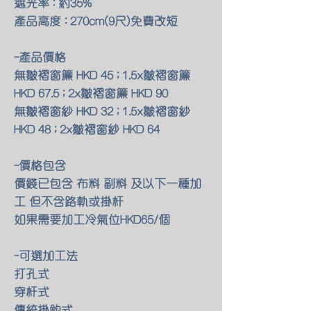
遮光率 : 約35%
產品高度 : 270cm(9尺)免費改短
-產品價格
無皺褶窗簾 HKD 45 ; 1.5x皺褶窗簾
HKD 67.5 ; 2x皺褶窗簾 HKD 90
無皺褶窗紗 HKD 32 ; 1.5x皺褶窗紗
HKD 48 ; 2x皺褶窗紗 HKD 64
-價格包含
價錢已包含 布料 副料 及以下一種加
工 但不含路軌或掛杆
如果需要加工冷氣位HKD65/個
-可選加工法
打孔式
穿杆式
傳統掛鈎式