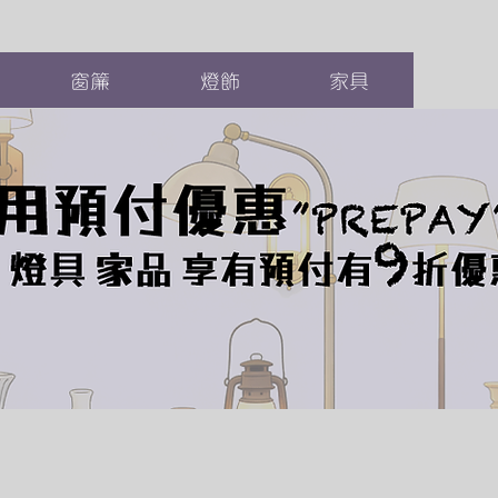
窗簾
燈飾
家具