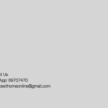
t Us
App: 69707470
besthomeonline@gmail.com