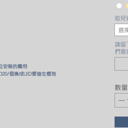
這兒
選
請留
們會
原位安裝的費用
D20/個換成LED愛迪生燈泡
數量