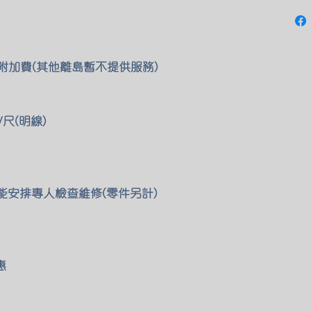
0 附加費(其他離島暫不提供服務)
/尺(明線)
們也能安排專人檢查維修(零件另計)
惠