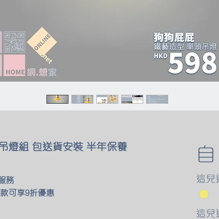
吊燈組 包送貨安裝 半年保養
這兒
服務
款可享9折優惠
這兒