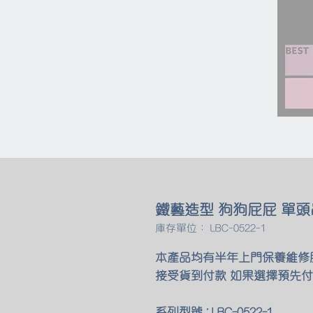
鐵藝造型 狗狗屁屁 單頭
庫存單位： LBC-0522-1
本產品均有半年上門保養維修
接受貨到付款 如果選擇預先付
系列型號 : LBC-0522-1