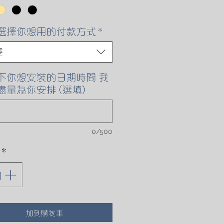
格
選擇你想用的付款方式
*
擇
下你想安裝的日期時間 我
盡量為你安排 (選填)
0/500
*
加到購物車