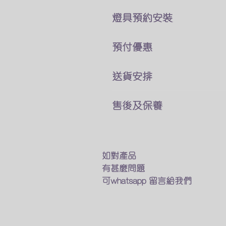
燈具預約安裝
本公司所售賣的燈具
預付優惠
價錢巳經包了折除舊燈 及原
你可以直接跟我們客戶服務員
我們燈具可以選擇貨到付款
送貨安排
費用可於安裝後付現
及預先付款兩種付款方式
燈具一站式送貨及安裝
如有其他疑問及特別安裝需求
售後及保養
預先付款可享有9折優惠
專人送貨上門 馬上進行安裝
​觀迎找我們的客戶服務業員討
我們接受以下的方法付款
只要十多分鐘 幫你家換一個
我們的燈具均享有半年保養
銀行匯款
如不需要安裝服務
​如燈具出現什麽問題
轉數快
我們的專業人員也會送貨上門
我們會有專人上門維修及更換
如對產品
Payme
在閣下面前試用燈具
有甚麼問題
Wechat Pay
確保送到你手的貨品能完美運
保養期後如果需要維修及更換
可whatsapp 留言給我們
​支付寶(香港)
也可以找我們的客戶服務員
幫你安排專人上門更換
​詳情可以找我們的客戶服務業
優質及價廉燈具光源部件​