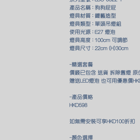
產品名稱 : 狗狗屁屁
燈具材質 : 鐵藝造型
燈具類型 : 單頭吊燈組
使用光源 : E27 燈泡
燈具高度 : 100cm 可調節
燈具尺寸 : 22cm (H)30cm
-精選套餐
價錢已包含 送貨 拆除舊燈 
贈送LED燈泡 也可用優惠價HK
-產品價格
HKD598
如無需安裝可享HKD100折扣
-顏色選擇