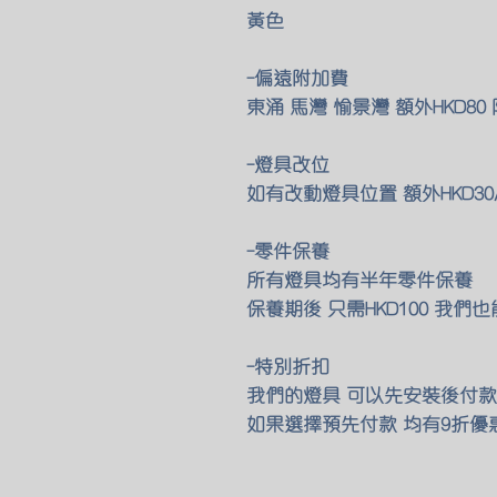
黃色
-偏遠附加費
東涌 馬灣 愉景灣 額外HKD8
-燈具改位
如有改動燈具位置 額外HKD30
-零件保養
所有燈具均有半年零件保養
保養期後 只需HKD100 我
-特別折扣
我們的燈具 可以先安裝後付款
如果選擇預先付款 均有9折優