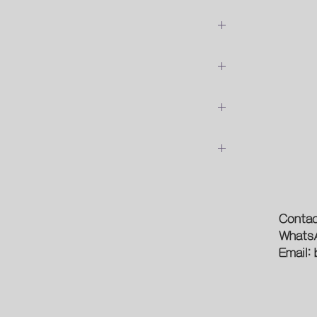
位安裝的費用
預約時間
論
新型象
Contac
Whats
作
光源
Email:
員問問