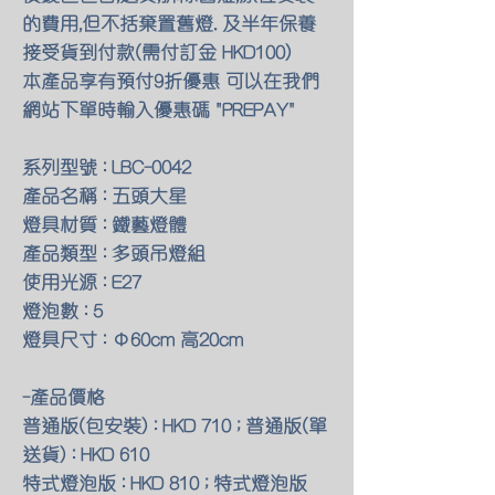
的費用,但不括棄置舊燈. 及半年保養
接受貨到付款(需付訂金 HKD100)
本產品享有預付9折優惠 可以在我們
網站下單時輸入優惠碼 "PREPAY"
系列型號 : LBC-0042
產品名稱 : 五頭大星
燈具材質 : 鐵藝燈體
產品類型 : 多頭吊燈組
使用光源 : E27
燈泡數 : 5
燈具尺寸 : Φ60cm 高20cm
-產品價格
普通版(包安裝) : HKD 710 ; 普通版(單
送貨) : HKD 610
特式燈泡版 : HKD 810 ; 特式燈泡版