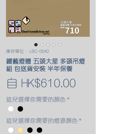
庫存單位： LBC-0042
鐵藝燈體 五頭大星 多頭吊燈
組 包送貨安裝 半年保養
促
自
HK$610.00
銷
這兒選擇你需要的顏色
*
價
這兒選擇你需要的燈源顏色
*
格