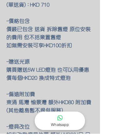
(單送貨) : HKD 710
-價格包含
價錢已包含 送貨 拆除舊燈 原位安裝
的費用 但不括棄置舊燈
如無需安裝可享HKD100折扣
-贈送光源
購買贈送5W LED燈泡 也可以用優惠
價每個HKD20 換成特式燈泡
-偏遠附加費
東涌 馬灣 愉景灣 額外HKD80 附加費
(其他離島暫不提供服務)
Whatsapp
-燈具改位
如有改動燈具位置 額外HKD30/尺 只