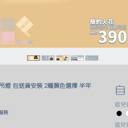
吊燈 包送貨安裝 2種顏色選擇 半年
這兒
服務
這兒