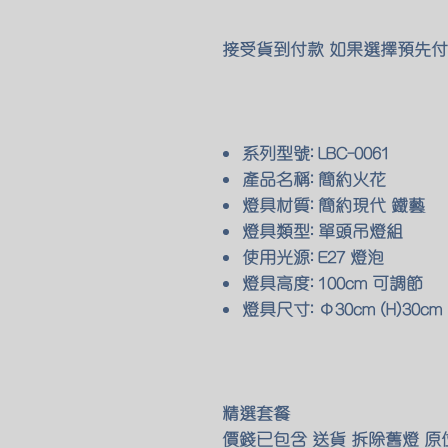
接受貨到付款 如果選擇預先付
系列型號: LBC-0061
產品名稱: 簡約火花
燈具材質: 簡約現代 鐵藝
燈具類型: 單頭吊燈組
使用光源: E27 燈泡
燈具高度: 100cm 可調節
燈具尺寸: Φ30cm (H)30cm
精選套餐
價錢已包含 送貨 拆除舊燈 