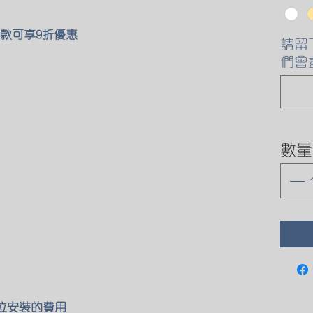
款可享9折優惠
請留
們會
數量
原位安裝的費用