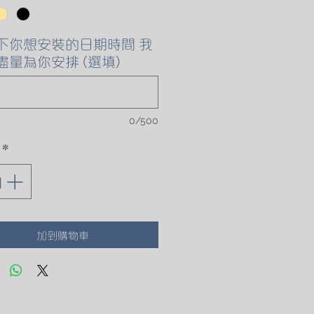
格
下你想安裝的日期時間 我
盡量為你安排 (選填)
0/500
*
加到購物車