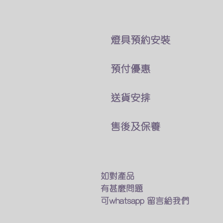
燈具預約安裝
本公司所售賣的燈具
預付優惠
價錢巳經包了折除舊燈 及原
你可以直接跟我們客戶服務員
我們燈具可以選擇貨到付款
送貨安排
費用可於安裝後付現
及預先付款兩種付款方式
燈具一站式送貨及安裝
如有其他疑問及特別安裝需求
售後及保養
預先付款可享有9折優惠
專人送貨上門 馬上進行安裝
​觀迎找我們的客戶服務業員討
我們接受以下的方法付款
只要十多分鐘 幫你家換一個
我們的燈具均享有半年保養
銀行匯款
如不需要安裝服務
​如燈具出現什麽問題
轉數快
我們的專業人員也會送貨上門
我們會有專人上門維修及更換
如對產品
Payme
在閣下面前試用燈具
有甚麼問題
Wechat Pay
確保送到你手的貨品能完美運
保養期後如果需要維修及更換
可whatsapp 留言給我們
​支付寶(香港)
也可以找我們的客戶服務員
幫你安排專人上門更換