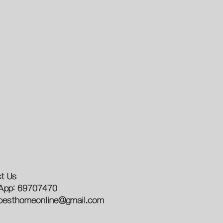
t Us
App: 69707470
besthomeonline@gmail.com