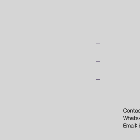
位安裝的費用
預約時間
論
新型象
Contac
Whats
作
光源
Email: