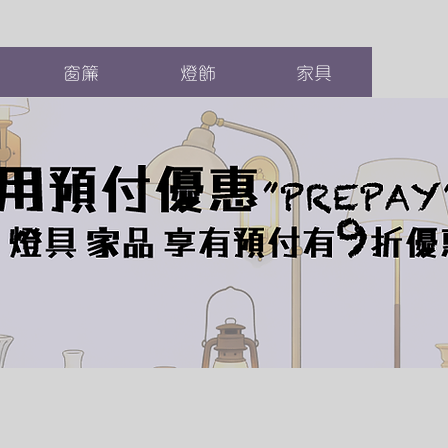
窗簾
燈飾
家具