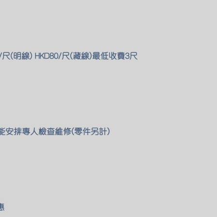
尺(明線) HKD80/尺(藏線)最低收費3尺
們也能安排專人檢查維修(零件另計)
惠