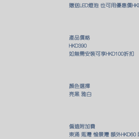
贈送LED燈泡 也可用優惠價HK
產品價格
HKD390
如無需安裝可享HKD100折扣
顏色選擇
亮黑 雅白
偏遠附加費
東涌 馬灣 愉景灣 額外HKD6