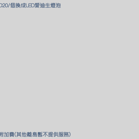
D20/個換成LED愛迪生燈泡
0 附加費(其他離島暫不提供服務)