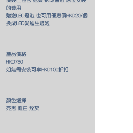
的費用
贈送LED燈泡 也可用優惠價HKD20/個
換成LED愛迪生燈泡
產品價格
HKD780
如無需安裝可享HKD100折扣
顏色選擇
亮黑 雅白 煙灰