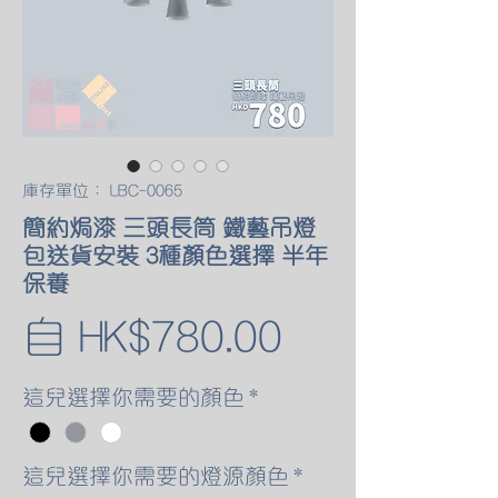
庫存單位： LBC-0065
簡約焗漆 三頭長筒 鐵藝吊燈
包送貨安裝 3種顏色選擇 半年
保養
促
自
HK$780.00
銷
這兒選擇你需要的顏色
*
價
這兒選擇你需要的燈源顏色
*
格