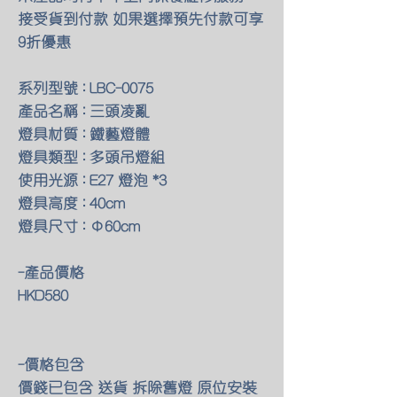
接受貨到付款 如果選擇預先付款可享
9折優惠
系列型號 : LBC-0075
產品名稱 : 三頭凌亂
燈具材質 : 鐵藝燈體
燈具類型 : 多頭吊燈組
使用光源 : E27 燈泡 *3
燈具高度 : 40cm
燈具尺寸 : Φ60cm
-產品價格
HKD580
-價格包含
價錢已包含 送貨 拆除舊燈 原位安裝