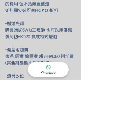
的費用 但不括棄置舊燈
如無需安裝可享HKD100折扣
-贈送光源
購買贈送5W LED燈泡 也可以用優惠
價每個HKD20 換成特式燈泡
-偏遠附加費
東涌 馬灣 愉景灣 額外HKD80 附加費
(其他離島暫不提供服務)
Whatsapp
-燈具改位
如有改動燈具位置 額外HKD30/尺(明
線)
-零件保養
所有燈具均有半年零件保養