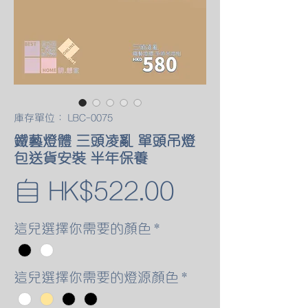
庫存單位： LBC-0075
鐵藝燈體 三頭凌亂 單頭吊燈
包送貨安裝 半年保養
促
自
HK$522.00
銷
這兒選擇你需要的顏色
*
價
這兒選擇你需要的燈源顏色
*
格