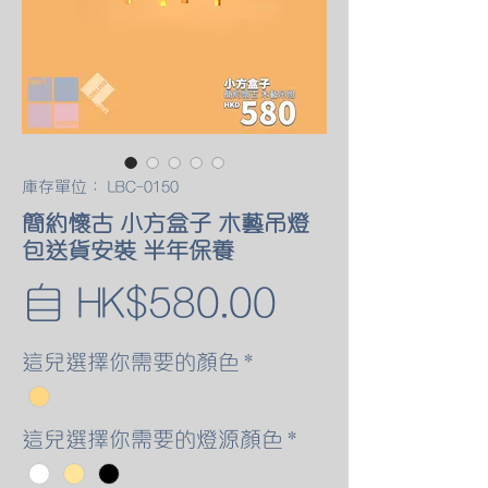
庫存單位： LBC-0150
簡約懷古 小方盒子 木藝吊燈
包送貨安裝 半年保養
促
自
HK$580.00
銷
這兒選擇你需要的顏色
*
價
這兒選擇你需要的燈源顏色
*
格