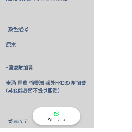
-顏色選擇
原木
-偏遠附加費
東涌 馬灣 愉景灣 額外HKD60 附加費
(其他離島暫不提供服務)
Whatsapp
-燈具改位