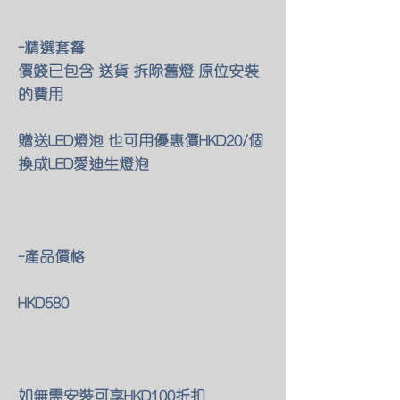
-精選套餐
價錢已包含 送貨 拆除舊燈 原位安裝
的費用
贈送LED燈泡 也可用優惠價HKD20/個
換成LED愛迪生燈泡
-產品價格
HKD580
如無需安裝可享HKD100折扣