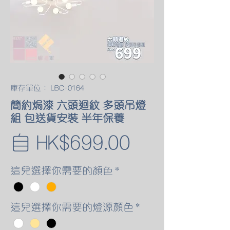
庫存單位： LBC-0164
簡約焗漆 六頭迴紋 多頭吊燈
組 包送貨安裝 半年保養
促
自
HK$699.00
銷
這兒選擇你需要的顏色
*
價
這兒選擇你需要的燈源顏色
*
格