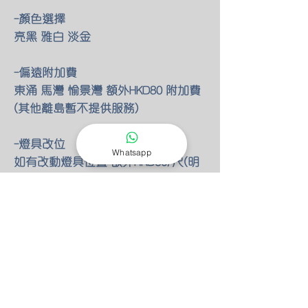
-顏色選擇
亮黑 雅白 淡金
-偏遠附加費
東涌 馬灣 愉景灣 額外HKD80 附加費
(其他離島暫不提供服務)
-燈具改位
Whatsapp
如有改動燈具位置 額外HKD30/尺(明
線)
-零件保養
所有燈具均有半年零件保養
保養期後 只需HKD100 我們也能安排
專人檢查維修(零件另計)
-特別折扣