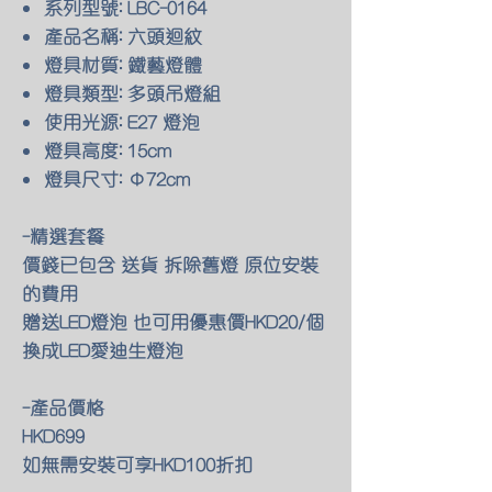
系列型號: LBC-0164
產品名稱: 六頭迴紋
燈具材質: 鐵藝燈體
燈具類型: 多頭吊燈組
使用光源: E27 燈泡
燈具高度: 15cm
燈具尺寸: Φ72cm
-精選套餐
價錢已包含 送貨 拆除舊燈 原位安裝
的費用
贈送LED燈泡 也可用優惠價HKD20/個
換成LED愛迪生燈泡
-產品價格
HKD699
如無需安裝可享HKD100折扣