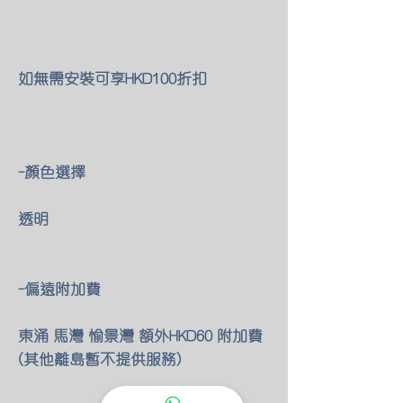
如無需安裝可享HKD100折扣
-顏色選擇
透明
-偏遠附加費
東涌 馬灣 愉景灣 額外HKD60 附加費
(其他離島暫不提供服務)