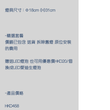
燈具尺寸 : Φ18cm (H)31cm
-精選套餐
價錢已包含 送貨 拆除舊燈 原位安裝
的費用
贈送LED燈泡 也可用優惠價HKD20/個
換成LED愛迪生燈泡
-產品價格
HKD458