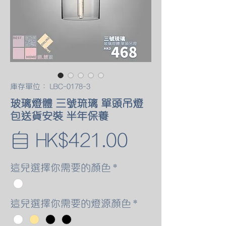
庫存單位： LBC-0178-3
玻璃燈體 三號琉璃 單頭吊燈
包送貨安裝 半年保養
促
自
HK$421.00
銷
這兒選擇你需要的顏色
*
價
這兒選擇你需要的燈源顏色
*
格