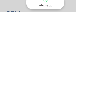
Whatsapp
-燈具改位
如有改動燈具位置 額外HKD30/尺(明
線) HKD80/尺(藏線)最低收費3尺
-零件保養
所有燈具均有半年零件保養
保養期後 只需HKD100 我們也能安排
專人檢查維修(零件另計)