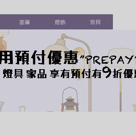
窗簾
燈飾
家具