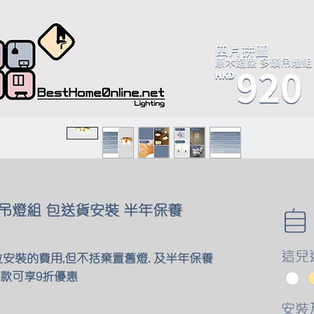
吊燈組 包送貨安裝 半年保養
這兒
位安裝的費用,但不括棄置舊燈. 及半年保養
款可享9折優惠
安裝