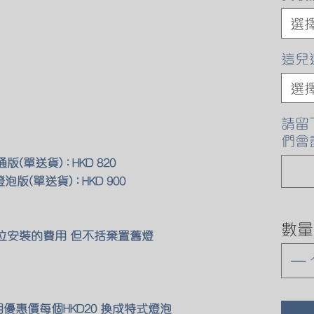
選
這兒
選
請留
們會
通版(單送貨) : HKD 820
燈泡版(單送貨) : HKD 900
數量
原位安裝的費用 但不括棄置舊燈
用優惠價每個HKD20 換成特式燈泡