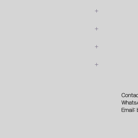
位安裝的費用
預約時間
論
新型象
Contac
Whats
作
光源
Email:
員問問