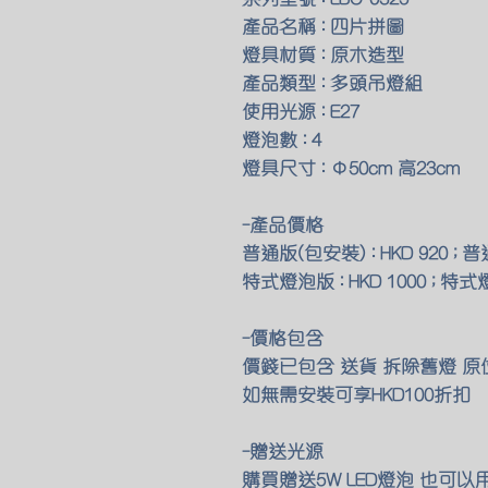
產品名稱 : 四片拼圖
燈具材質 : 原木造型
產品類型 : 多頭吊燈組
使用光源 : E27
燈泡數 : 4
燈具尺寸 : Φ50cm 高23cm
-產品價格
普通版(包安裝) : HKD 920 ; 普
特式燈泡版 : HKD 1000 ; 特式
-價格包含
價錢已包含 送貨 拆除舊燈 
如無需安裝可享HKD100折扣
-贈送光源
購買贈送5W LED燈泡 也可以