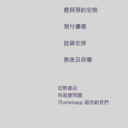
燈具預約安裝
本公司所售賣的燈具
預付優惠
價錢巳經包了折除舊燈 及原
你可以直接跟我們客戶服務員
我們燈具可以選擇貨到付款
送貨安排
費用可於安裝後付現
及預先付款兩種付款方式
燈具一站式送貨及安裝
如有其他疑問及特別安裝需求
售後及保養
預先付款可享有9折優惠
專人送貨上門 馬上進行安裝
​觀迎找我們的客戶服務業員討
我們接受以下的方法付款
只要十多分鐘 幫你家換一個
我們的燈具均享有半年保養
銀行匯款
如不需要安裝服務
​如燈具出現什麽問題
轉數快
我們的專業人員也會送貨上門
我們會有專人上門維修及更換
如對產品
Payme
在閣下面前試用燈具
有甚麼問題
Wechat Pay
確保送到你手的貨品能完美運
保養期後如果需要維修及更換
可whatsapp 留言給我們
​支付寶(香港)
也可以找我們的客戶服務員
幫你安排專人上門更換
​詳情可以找我們的客戶服務業
優質及價廉燈具光源部件​