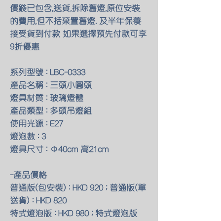
價錢已包含,送貨,拆除舊燈,原位安裝
的費用,但不括棄置舊燈. 及半年保養
接受貨到付款 如果選擇預先付款可享
9折優惠
系列型號 : LBC-0333
產品名稱 : 三頭小圓頭
燈具材質 : 玻璃燈體
產品類型 : 多頭吊燈組
使用光源 : E27
燈泡數 : 3
燈具尺寸 : Φ40cm 高21cm
-產品價格
普通版(包安裝) : HKD 920 ; 普通版(單
送貨) : HKD 820
特式燈泡版 : HKD 980 ; 特式燈泡版