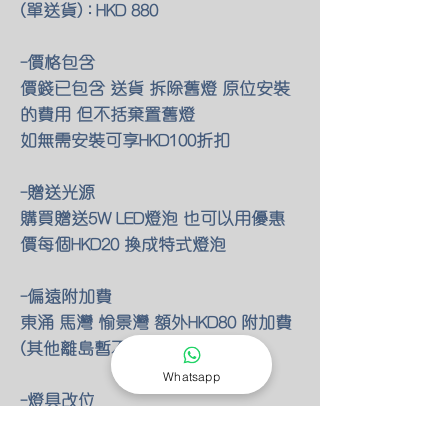
(單送貨) : HKD 880
-價格包含
價錢已包含 送貨 拆除舊燈 原位安裝
的費用 但不括棄置舊燈
如無需安裝可享HKD100折扣
-贈送光源
購買贈送5W LED燈泡 也可以用優惠
價每個HKD20 換成特式燈泡
-偏遠附加費
東涌 馬灣 愉景灣 額外HKD80 附加費
(其他離島暫不提供服務)
Whatsapp
-燈具改位
如有改動燈具位置 額外HKD30/尺 只