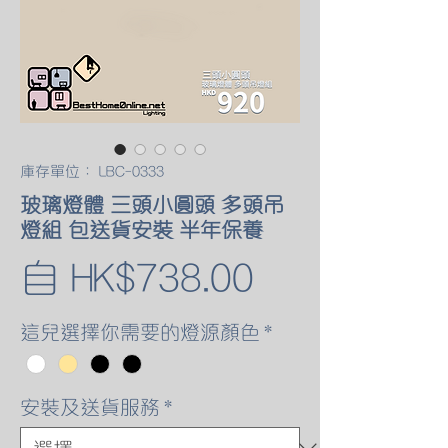
庫存單位： LBC-0333
玻璃燈體 三頭小圓頭 多頭吊
燈組 包送貨安裝 半年保養
促
自
HK$738.00
銷
這兒選擇你需要的燈源顏色
*
價
安裝及送貨服務
*
格