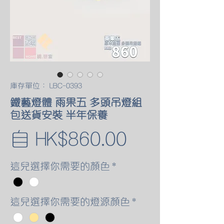
庫存單位： LBC-0393
鐵藝燈體 雨果五 多頭吊燈組
包送貨安裝 半年保養
促
自
HK$860.00
銷
這兒選擇你需要的顏色
*
價
這兒選擇你需要的燈源顏色
*
格