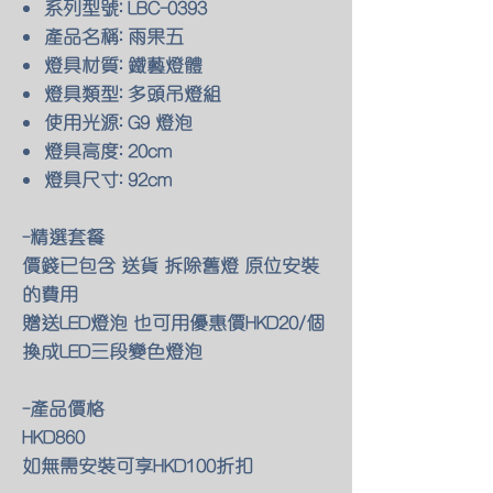
系列型號: LBC-0393
產品名稱: 雨果五
燈具材質: 鐵藝燈體
燈具類型: 多頭吊燈組
使用光源: G9 燈泡
燈具高度: 20cm
燈具尺寸: 92cm
-精選套餐
價錢已包含 送貨 拆除舊燈 原位安裝
的費用
贈送LED燈泡 也可用優惠價HKD20/個
換成LED三段變色燈泡
-產品價格
HKD860
如無需安裝可享HKD100折扣