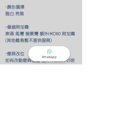
-顏色選擇
雅白 亮黑
-偏遠附加費
東涌 馬灣 愉景灣 額外HKD80 附加費
(其他離島暫不提供服務)
-燈具改位
Whatsapp
如有改動燈具位置 額外HKD30/尺(明
線)
-零件保養
所有燈具均有半年零件保養
保養期後 只需HKD100 我們也能安排
專人檢查維修(零件另計)
-特別折扣