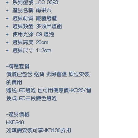
系列型號: LBC-0393
產品名稱: 雨果六
燈具材質: 鐵藝燈體
燈具類型: 多頭吊燈組
使用光源: G9 燈泡
燈具高度: 20cm
燈具尺寸: 112cm
-精選套餐
價錢已包含 送貨 拆除舊燈 原位安裝
的費用
贈送LED燈泡 也可用優惠價HKD20/個
換成LED三段變色燈泡
-產品價格
HKD940
如無需安裝可享HKD100折扣