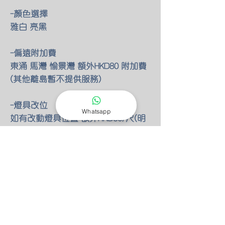
-顏色選擇
雅白 亮黑
-偏遠附加費
東涌 馬灣 愉景灣 額外HKD80 附加費
(其他離島暫不提供服務)
-燈具改位
Whatsapp
如有改動燈具位置 額外HKD30/尺(明
線)
-零件保養
所有燈具均有半年零件保養
保養期後 只需HKD100 我們也能安排
專人檢查維修(零件另計)
-特別折扣