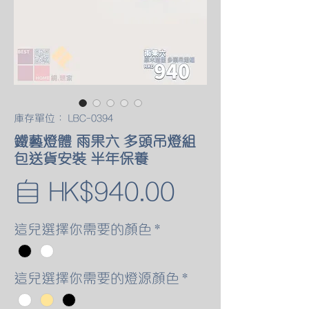
庫存單位： LBC-0394
鐵藝燈體 雨果六 多頭吊燈組
包送貨安裝 半年保養
促
自
HK$940.00
銷
這兒選擇你需要的顏色
*
價
這兒選擇你需要的燈源顏色
*
格