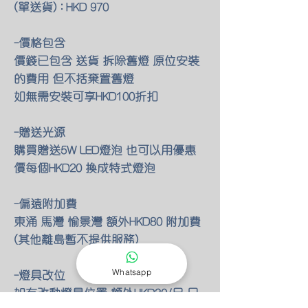
(單送貨) : HKD 970
-價格包含
價錢已包含 送貨 拆除舊燈 原位安裝
的費用 但不括棄置舊燈
如無需安裝可享HKD100折扣
-贈送光源
購買贈送5W LED燈泡 也可以用優惠
價每個HKD20 換成特式燈泡
-偏遠附加費
東涌 馬灣 愉景灣 額外HKD80 附加費
(其他離島暫不提供服務)
Whatsapp
-燈具改位
如有改動燈具位置 額外HKD30/尺 只