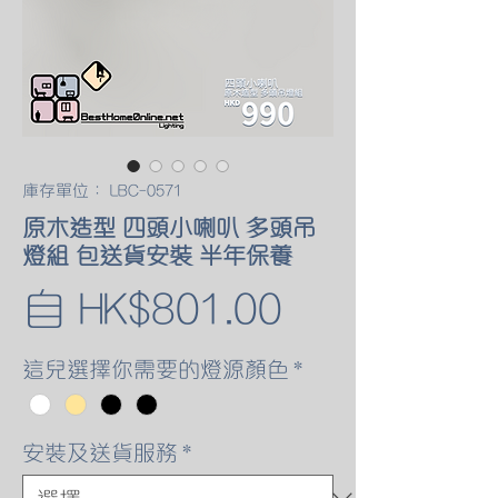
庫存單位： LBC-0571
原木造型 四頭小喇叭 多頭吊
燈組 包送貨安裝 半年保養
促
自
HK$801.00
銷
這兒選擇你需要的燈源顏色
*
價
安裝及送貨服務
*
格