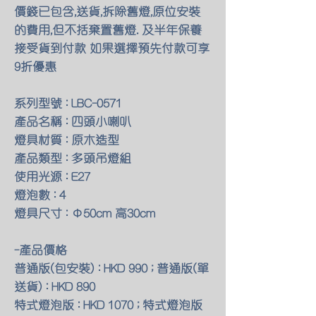
價錢已包含,送貨,拆除舊燈,原位安裝
的費用,但不括棄置舊燈. 及半年保養
接受貨到付款 如果選擇預先付款可享
9折優惠
系列型號 : LBC-0571
產品名稱 : 四頭小喇叭
燈具材質 : 原木造型
產品類型 : 多頭吊燈組
使用光源 : E27
燈泡數 : 4
燈具尺寸 : Φ50cm 高30cm
-產品價格
普通版(包安裝) : HKD 990 ; 普通版(單
送貨) : HKD 890
特式燈泡版 : HKD 1070 ; 特式燈泡版