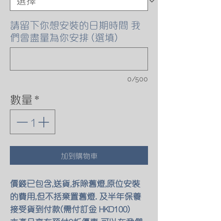
請留下你想安裝的日期時間 我
們會盡量為你安排 (選填)
0/500
數量
*
加到購物車
價錢已包含,送貨,拆除舊燈,原位安裝
的費用,但不括棄置舊燈. 及半年保養
接受貨到付款(需付訂金 HKD100)