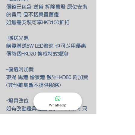
價錢已包含 送貨 拆除舊燈 原位安裝
的費用 但不括棄置舊燈
如無需安裝可享HKD100折扣
-贈送光源
購買贈送5W LED燈泡 也可以用優惠
價每個HKD20 換成特式燈泡
-偏遠附加費
東涌 馬灣 愉景灣 額外HKD80 附加費
(其他離島暫不提供服務)
-燈具改位
Whatsapp
如有改動燈具位置 額外HKD30/尺 只
限明線
-零件保養