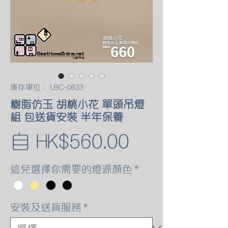
庫存單位： LBC-0633
樹脂仿玉 胡桃小花 單頭吊燈
組 包送貨安裝 半年保養
促
自
HK$560.00
銷
這兒選擇你需要的燈源顏色
*
價
安裝及送貨服務
*
格