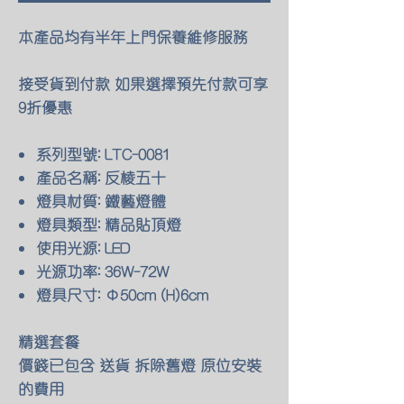
本產品均有半年上門保養維修服務
接受貨到付款 如果選擇預先付款可享
9折優惠
系列型號: LTC-0081
產品名稱: 反棱五十
燈具材質: 鐵藝燈體
燈具類型: 精品貼頂燈
使用光源: LED
光源功率: 36W-72W
燈具尺寸: Φ50cm (H)6cm
精選套餐
價錢已包含 送貨 拆除舊燈 原位安裝
的費用