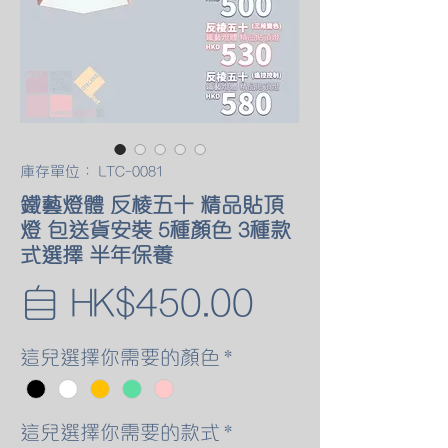
庫存單位： LTC-0081
鐵藝燈體 反棱五十 精品貼頂
燈 包送貨安裝 5種顏色 3種款
式選擇 半年保養
促
自
HK$450.00
銷
這兒選擇你需要的顏色
*
價
這兒選擇你需要的款式
*
格