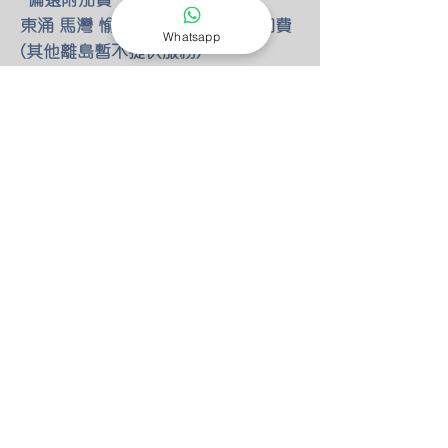
東涌 馬灣 愉景灣 額外HKD80 附加費
Whatsapp
(其他離島暫不提供服務)
-燈具改位
如有改動燈具位置 額外HKD30/尺 只
限明線
-零件保養
所有燈具均有半年零件保養
保養期後 只需HKD100 我們也能安排
專人檢查維修(零件另計)
-特別折扣
我們的燈具 可以先安裝後付款 會先
收取定金HKD100 作為預約費用
如果選擇預先付款 均有9折優惠