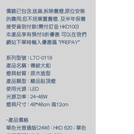
價錢已包含,送貨,拆除舊燈,原位安裝
的費用,但不括棄置舊燈. 及半年保養
接受貨到付款(需付訂金 HKD100)
本產品享有預付9折優惠 可以在我們
網站下單時輸入優惠碼 "PREPAY"
系列型號 : LTC-0118
產品名稱 : 傳統大和
燈具材質 : 原木造型
產品類型 : 精品貼頂燈
使用光源 : LED
光源功率 : 24-48W
燈具尺寸 : 48*48cm 高12cm
-產品價格
單色光普通版(24W) : HKD 620 ; 單色