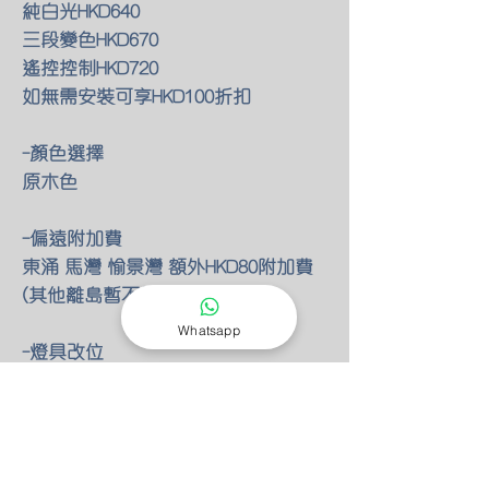
純白光HKD640
三段變色HKD670
遙控控制HKD720
如無需安裝可享HKD100折扣
-顏色選擇
原木色
-偏遠附加費
東涌 馬灣 愉景灣 額外HKD80附加費
(其他離島暫不提供服務)
Whatsapp
-燈具改位
如有改動燈具位置 額外HKD30/尺(明
線)
-零件保養