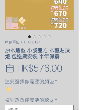
庫存單位： LTC-0127
原木造型 小號囲方 木藝貼頂
燈 包送貨安裝 半年保養
促
自
HK$576.00
銷
這兒選擇你需要的顏色
*
價
這兒選擇你需要的款式
*
格