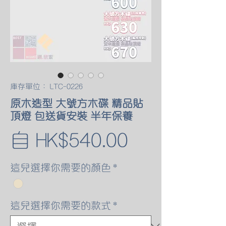
庫存單位： LTC-0226
原木造型 大號方木碟 精品貼
頂燈 包送貨安裝 半年保養
促
自
HK$540.00
銷
這兒選擇你需要的顏色
*
價
這兒選擇你需要的款式
*
格