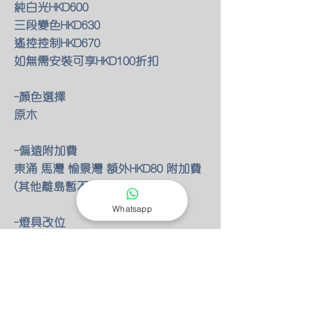
純白光HKD600
三段變色HKD630
遙控控制HKD670
如無需安裝可享HKD100折扣
-顏色選擇
原木
-偏遠附加費
東涌 馬灣 愉景灣 額外HKD80 附加費
(其他離島暫不提供服務)
Whatsapp
-燈具改位
如有改動燈具位置 額外HKD30/尺(明
線)
-零件保養