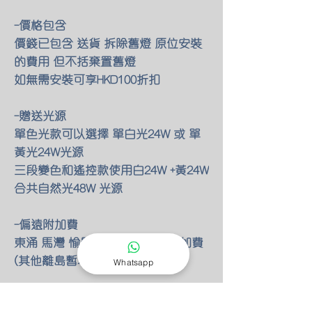
-價格包含
價錢已包含 送貨 拆除舊燈 原位安裝
的費用 但不括棄置舊燈
如無需安裝可享HKD100折扣
-贈送光源
單色光款可以選擇 單白光24W 或 單
黃光24W光源
三段變色和遙控款使用白24W +黃24W
合共自然光48W 光源
-偏遠附加費
東涌 馬灣 愉景灣 額外HKD80 附加費
(其他離島暫不提供服務)
Whatsapp
-燈具改位