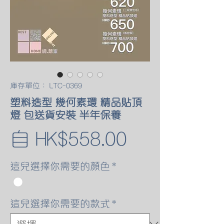
庫存單位： LTC-0369
塑料造型 幾何素環 精品貼頂
燈 包送貨安裝 半年保養
促
自
HK$558.00
銷
這兒選擇你需要的顏色
*
價
這兒選擇你需要的款式
*
格