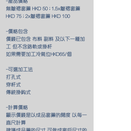
-產品價格
無皺褶窗簾 HKD 50 ; 1.5x皺褶窗簾
HKD 75 ; 2x皺褶窗簾 HKD 100
-價格包含
價錢已包含 布料 副料 及以下一種加
工 但不含路軌或掛杆
如果需要加工冷氣位HKD65/個
-可選加工法
打孔式
穿杆式
傳統掛鈎式
-計算價格
顯示價錢是以成品窗簾的闊度 以每一
直尺計算
建議成品簾的尺寸 可做成窗戶尺寸的