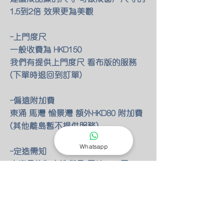
1.5到2倍 效果更為美觀
-上門度尺
一般收費為 HKD150
我們有提供上門度尺 看布版的服務
(下單時退回到訂單)
-偏遠附加費
東涌 馬灣 愉景灣 額外HKD80 附加費
(其他離島暫不提供服務)
Whatsapp
-定造需知
本產品均為定造貨品 需時7-10天
HKD400或以下訂單需全付 HKD400以
上需最少付一半訂金
-送貨或寄貨