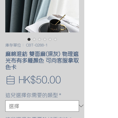
庫存單位： CBT-0288-1
麻棉混紡 雙面麻(深灰) 物理遮
光布有多種顏色 可向客服拿取
色卡
促
自
HK$50.00
銷
這兒選擇你需要的類型
*
價
格