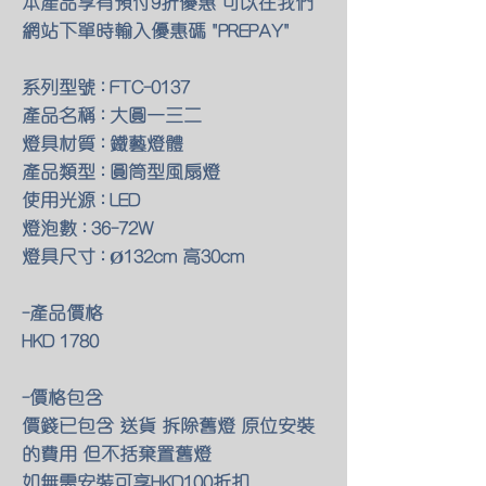
本產品享有預付9折優惠 可以在我們
網站下單時輸入優惠碼 "PREPAY"
系列型號 : FTC-0137
產品名稱 : 大圓一三二
燈具材質 : 鐵藝燈體
產品類型 : 圓筒型風扇燈
使用光源 : LED
燈泡數 : 36-72W
燈具尺寸 : Ø132cm 高30cm
-產品價格
HKD 1780
-價格包含
價錢已包含 送貨 拆除舊燈 原位安裝
的費用 但不括棄置舊燈
如無需安裝可享HKD100折扣