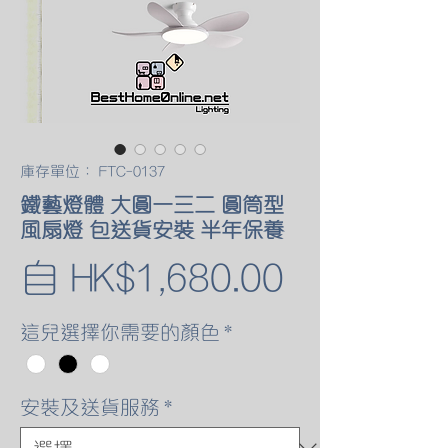
庫存單位： FTC-0137
鐵藝燈體 大圓一三二 圓筒型
風扇燈 包送貨安裝 半年保養
促
自
HK$1,680.00
銷
這兒選擇你需要的顏色
*
價
安裝及送貨服務
*
格