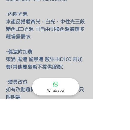
-內附光源
本產品搭載黃光、白光、中性光三段
變色LED光源 可自由切換色溫適應多
種場景需求
-偏遠附加費
東涌 馬灣 愉景灣 額外HKD100 附加
費(其他離島暫不提供服務)
-燈具改位
如有改動燈具位置 額外HKD30/尺 只
Whatsapp
限明線
-零件保養
所有燈具均有半年零件保養
保養期後 只需HKD150 我們也能安排