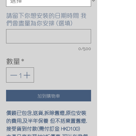
請留下你想安裝的日期時間 我
們會盡量為你安排 (選填)
0/500
數量
*
加到購物車
價錢已包含,送貨,拆除舊燈,原位安裝
的費用,及半年保養 但不括棄置舊燈.
接受貨到付款(需付訂金 HKD100)