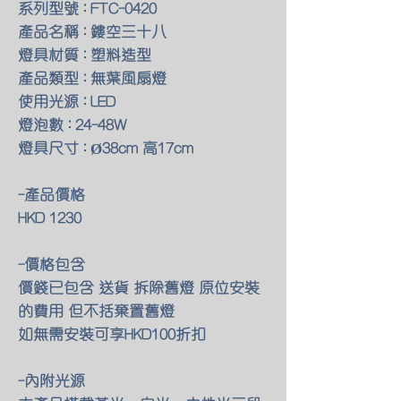
系列型號 : FTC-0420
產品名稱 : 鏤空三十八
燈具材質 : 塑料造型
產品類型 : 無葉風扇燈
使用光源 : LED
燈泡數 : 24-48W
燈具尺寸 : Ø38cm 高17cm
-產品價格
HKD 1230
-價格包含
價錢已包含 送貨 拆除舊燈 原位安裝
的費用 但不括棄置舊燈
如無需安裝可享HKD100折扣
-內附光源