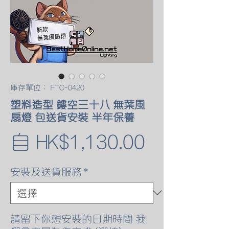
庫存單位： FTC-0420
塑料造型 鏤空三十八 無葉風
扇燈 包送貨安裝 半年保養
促
自
HK$1,130.00
銷
安裝及送貨服務
*
價
格
請留下你想安裝的日期時間 我