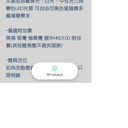
本產品搭載黃光、白光、中性光三段
變色LED光源 可自由切換色溫適應多
種場景需求
-偏遠附加費
東涌 馬灣 愉景灣 額外HKD100 附加
費(其他離島暫不提供服務)
-燈具改位
如有改動燈具位置 額外HKD30/尺 只
限明線
Whatsapp
-零件保養
所有燈具均有半年零件保養
保養期後 只需HKD150 我們也能安排
專人檢查維修(零件另計)
-特別折扣