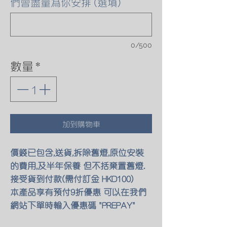
們會盡量為你安排 (選填)
0/500
數量
*
加到購物車
價錢已包含,送貨,拆除舊燈,原位安裝
的費用,及半年保養 但不括棄置舊燈.
接受貨到付款(需付訂金 HKD100)
本產品享有預付9折優惠 可以在我們
網站下單時輸入優惠碼 "PREPAY"