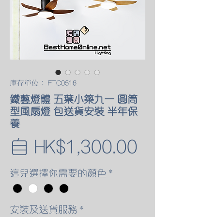
庫存單位： FTC0516
鐵藝燈體 五葉小築九一 圓筒
型風扇燈 包送貨安裝 半年保
養
促
自
HK$1,300.00
銷
這兒選擇你需要的顏色
*
價
安裝及送貨服務
*
格