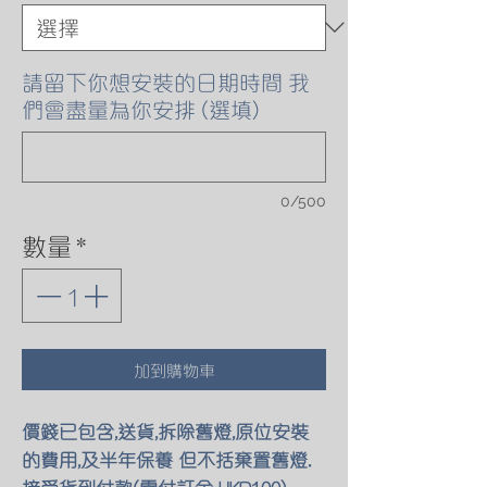
請留下你想安裝的日期時間 我
們會盡量為你安排 (選填)
0/500
數量
*
加到購物車
價錢已包含,送貨,拆除舊燈,原位安裝
的費用,及半年保養 但不括棄置舊燈.