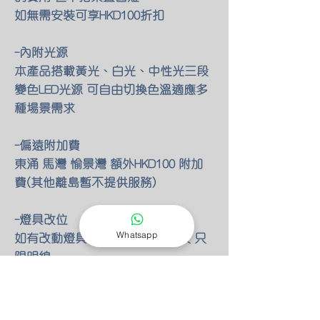
如無需安裝可享HKD100折扣
-內附光源
本產品搭載黃光、白光、中性光三段
變色LED光源 可自由切換色溫適應多
種場景需求
-偏遠附加費
東涌 馬灣 愉景灣 額外HKD100 附加
費(其他離島暫不提供服務)
-燈具改位
Whatsapp
如有改動燈具位置 額外HKD30/尺 只
限明線
-零件保養
所有燈具均有半年零件保養