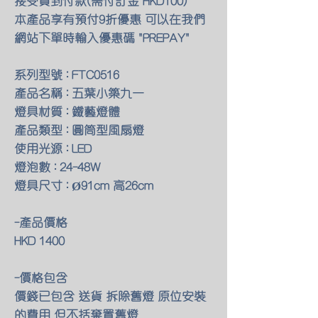
接受貨到付款(需付訂金 HKD100)
本產品享有預付9折優惠 可以在我們
網站下單時輸入優惠碼 "PREPAY"
系列型號 : FTC0516
產品名稱 : 五葉小築九一
燈具材質 : 鐵藝燈體
產品類型 : 圓筒型風扇燈
使用光源 : LED
燈泡數 : 24-48W
燈具尺寸 : Ø91cm 高26cm
-產品價格
HKD 1400
-價格包含
價錢已包含 送貨 拆除舊燈 原位安裝
的費用 但不括棄置舊燈