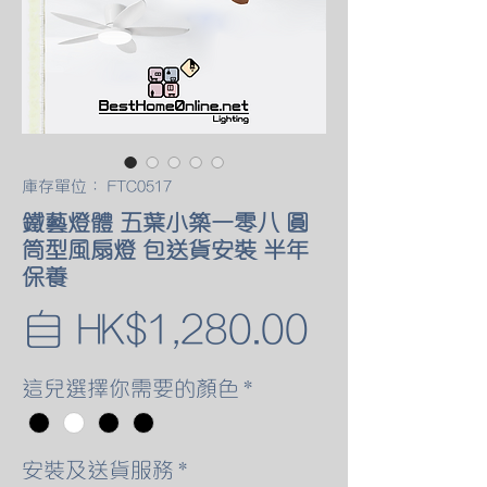
庫存單位： FTC0517
鐵藝燈體 五葉小築一零八 圓
筒型風扇燈 包送貨安裝 半年
保養
促
自
HK$1,280.00
銷
這兒選擇你需要的顏色
*
價
安裝及送貨服務
*
格