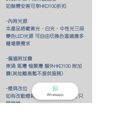
如無需安裝可享HKD100折扣
-內附光源
本產品搭載黃光、白光、中性光三段
變色LED光源 可自由切換色溫適應多
種場景需求
-偏遠附加費
東涌 馬灣 愉景灣 額外HKD100 附加
費(其他離島暫不提供服務)
-燈具改位
Whatsapp
如有改動燈具位置 額外HKD30/尺 只
限明線
-零件保養
所有燈具均有半年零件保養