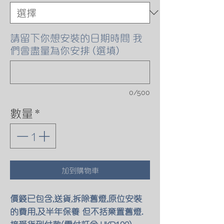
請留下你想安裝的日期時間 我
們會盡量為你安排 (選填)
0/500
數量
*
加到購物車
價錢已包含,送貨,拆除舊燈,原位安裝
的費用,及半年保養 但不括棄置舊燈.