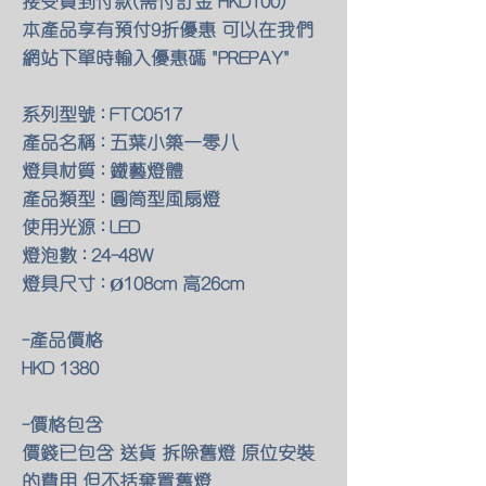
接受貨到付款(需付訂金 HKD100)
本產品享有預付9折優惠 可以在我們
網站下單時輸入優惠碼 "PREPAY"
系列型號 : FTC0517
產品名稱 : 五葉小築一零八
燈具材質 : 鐵藝燈體
產品類型 : 圓筒型風扇燈
使用光源 : LED
燈泡數 : 24-48W
燈具尺寸 : Ø108cm 高26cm
-產品價格
HKD 1380
-價格包含
價錢已包含 送貨 拆除舊燈 原位安裝
的費用 但不括棄置舊燈