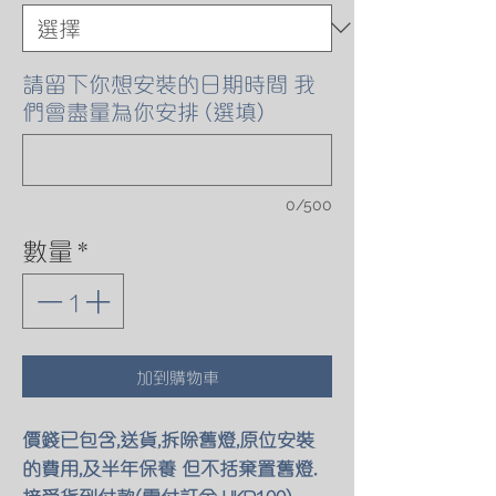
請留下你想安裝的日期時間 我
們會盡量為你安排 (選填)
0/500
數量
*
加到購物車
價錢已包含,送貨,拆除舊燈,原位安裝
的費用,及半年保養 但不括棄置舊燈.