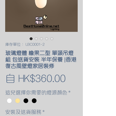
庫存單位： LBC0001-2
玻璃燈體 橡果二型 單頭吊燈
組 包送貨安裝 半年保養 |香港
復古風壁燈家居裝修
促
自
HK$360.00
銷
這兒選擇你需要的燈源顏色
*
價
安裝及送貨服務
*
格