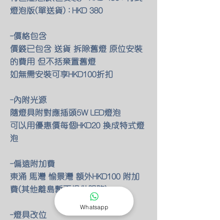
燈泡版(單送貨) : HKD 380
-價格包含
價錢已包含 送貨 拆除舊燈 原位安裝
的費用 但不括棄置舊燈
如無需安裝可享HKD100折扣
-內附光源
隨燈具附對應插頭5W LED燈泡
可以用優惠價每個HKD20 換成特式燈
泡
-偏遠附加費
東涌 馬灣 愉景灣 額外HKD100 附加
費(其他離島暫不提供服務)
Whatsapp
-燈具改位