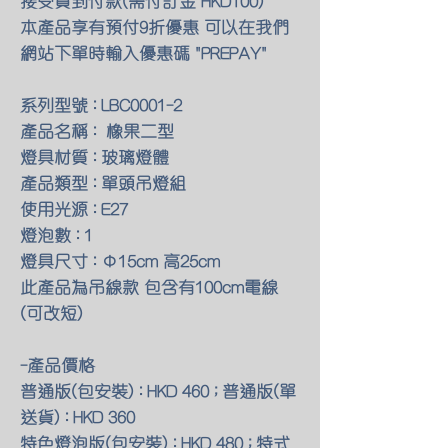
接受貨到付款(需付訂金 HKD100)
本產品享有預付9折優惠 可以在我們
網站下單時輸入優惠碼 "PREPAY"
系列型號 : LBC0001-2
產品名稱 : 橡果二型
燈具材質 : 玻璃燈體
產品類型 : 單頭吊燈組
使用光源 : E27
燈泡數 : 1
燈具尺寸 : Φ15cm 高25cm
此產品為吊線款 包含有100cm電線
(可改短)
-產品價格
普通版(包安裝) : HKD 460 ; 普通版(單
送貨) : HKD 360
特色燈泡版(包安裝) : HKD 480 ; 特式