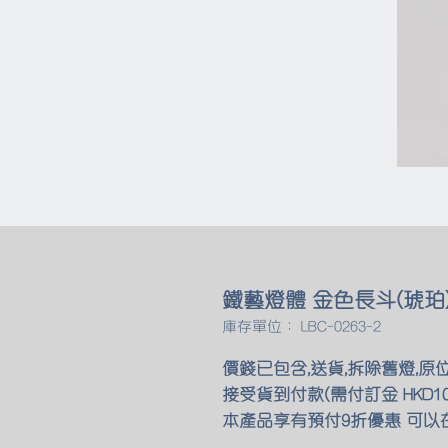
鐵藝燈體 金色長斗(琥珀
庫存單位： LBC-0263-2
價錢已包含,送貨,拆除舊燈,原
接受貨到付款(需付訂金 HKD10
本產品享有預付9折優惠 可以在