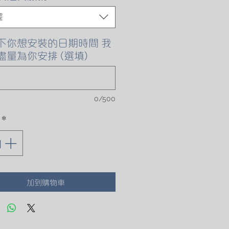
格
擇
下你想安裝的日期時間 我
盡量為你安排 (選填)
0/500
*
加到購物車