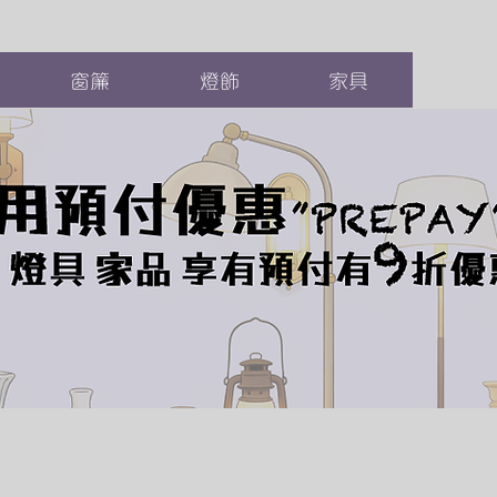
窗簾
燈飾
家具