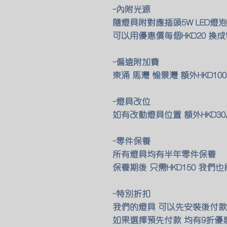
-內附光源
隨燈具附對應插頭5W LED燈
可以用優惠價每個HKD20 換
-偏遠附加費
東涌 馬灣 愉景灣 額外HKD1
-燈具改位
如有改動燈具位置 額外HKD30
-零件保養
所有燈具均有半年零件保養
保養期後 只需HKD150 我
-特別折扣
我們的燈具 可以先安裝後付款 
如果選擇預先付款 均有9折優