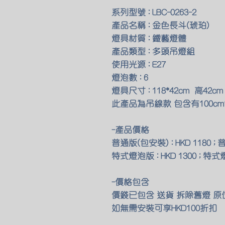
系列型號 : LBC-0263-2
產品名稱 : 金色長斗(琥珀)
燈具材質 : 鐵藝燈體
產品類型 : 多頭吊燈組
使用光源 : E27
燈泡數 : 6
燈具尺寸 : 118*42cm 高42cm
此產品為吊線款 包含有100cm
-產品價格
普通版(包安裝) : HKD 1180 ; 
特式燈泡版 : HKD 1300 ; 特式
-價格包含
價錢已包含 送貨 拆除舊燈 
如無需安裝可享HKD100折扣