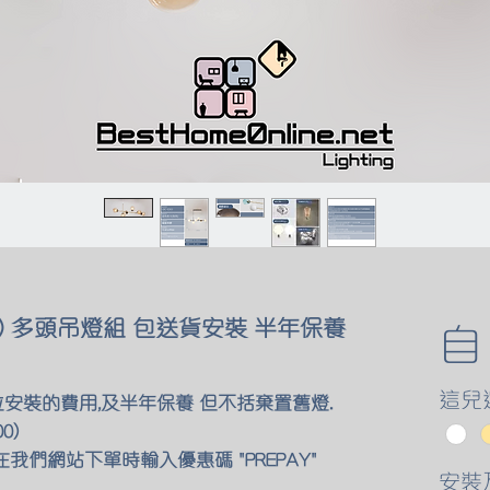
) 多頭吊燈組 包送貨安裝 半年保養
這兒
位安裝的費用,及半年保養 但不括棄置舊燈.
0)
我們網站下單時輸入優惠碼 "PREPAY"
安裝