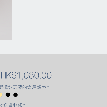
促
自
HK$1,080.00
銷
選擇你需要的燈源顏色
*
價
及送貨服務
*