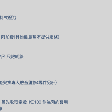
泡
成特式燈泡
00 附加費(其他離島暫不提供服務)
/尺 只限明線
們也能安排專人檢查維修(零件另計)
會先收取定金HKD100 作為預約費用
惠