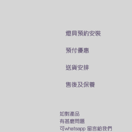
​燈具預約安裝
本公司所售賣的燈具
預付優惠​
價錢巳經包了折除舊燈 及原
你可以直接跟我們客戶服務員
我們燈具可以選擇貨到付款
送貨安排
費用可於安裝後付現
及預先付款兩種付款方式
燈具一站式送貨及安裝
如有其他疑問及特別安裝需求
售後及保養
預先付款可享有9折優惠
專人送貨上門 馬上進行安裝
​觀迎找我們的客戶服務業員討
我們接受以下的方法付款
只要十多分鐘 幫你家換一個
我們的燈具均享有半年保養
銀行匯款
​如燈具出現什麽問題
轉數快
如不需要安裝服務
我們會有專人上門維修及更換
如對產品
Wechat Pay
我們的專業人員也會送貨上門
有甚麼問題
​支付寶(香港)
在閣下面前試用燈具
保養期後如果需要維修及更換
可whatsapp 留言給我們
確保送到你手的貨品能完美運