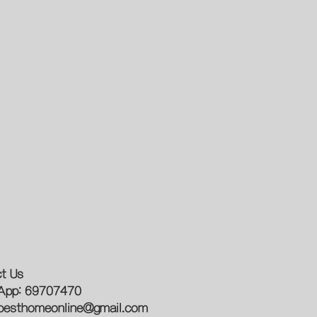
t Us
App: 69707470
besthomeonline@gmail.com