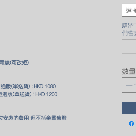
選
請留
們會
電線(可改短)
數量
普通版(單送貨) : HKD 1080
燈泡版(單送貨) : HKD 1200
原位安裝的費用 但不括棄置舊燈