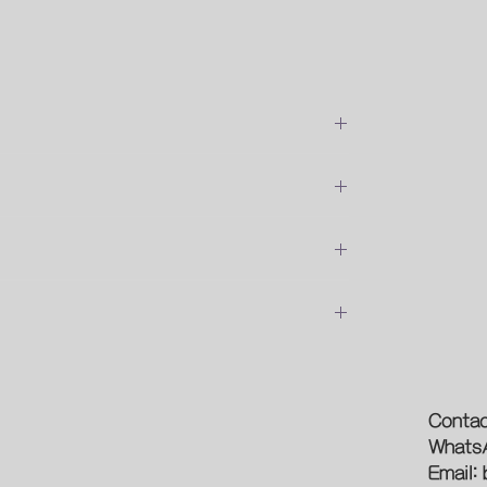
位安裝的費用
預約時間
論
新型象
Contac
Whats
光源
Email:
作