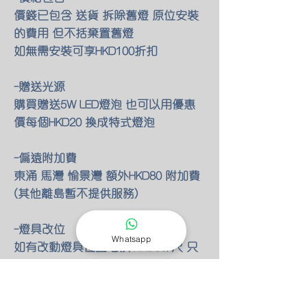
價錢已包含 送貨 拆除舊燈 原位安裝
的費用 但不括棄置舊燈
如無需安裝可享HKD100折扣
-贈送光源
購買贈送5W LED燈泡 也可以用優惠
價每個HKD20 換成特式燈泡
-偏遠附加費
東涌 馬灣 愉景灣 額外HKD80 附加費
(其他離島暫不提供服務)
-燈具改位
Whatsapp
如有改動燈具位置 額外HKD30/尺 只
限明線
-零件保養