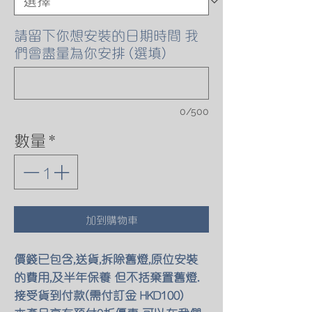
請留下你想安裝的日期時間 我
們會盡量為你安排 (選填)
0/500
數量
*
加到購物車
價錢已包含,送貨,拆除舊燈,原位安裝
的費用,及半年保養 但不括棄置舊燈.
接受貨到付款(需付訂金 HKD100)