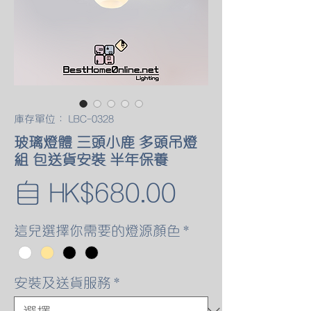
庫存單位： LBC-0328
玻璃燈體 三頭小鹿 多頭吊燈
組 包送貨安裝 半年保養
促
自
HK$680.00
銷
這兒選擇你需要的燈源顏色
*
價
安裝及送貨服務
*
格