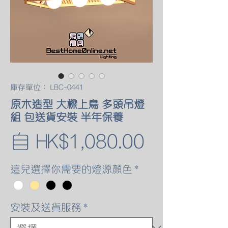
庫存單位： LBC-0441
原木造型 大樑上鳥 多頭吊燈
組 包送貨安裝 半年保養
促
自
HK$1,080.00
銷
這兒選擇你需要的燈源顏色
*
價
安裝及送貨服務
*
格