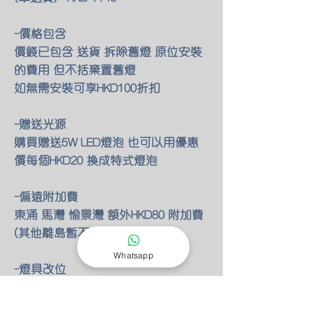
-價格包含
價錢已包含 送貨 拆除舊燈 原位安裝
的費用 但不括棄置舊燈
如無需安裝可享HKD100折扣
-贈送光源
購買贈送5W LED燈泡 也可以用優惠
價每個HKD20 換成特式燈泡
-偏遠附加費
東涌 馬灣 愉景灣 額外HKD80 附加費
(其他離島暫不提供服務)
Whatsapp
-燈具改位
如有改動燈具位置 額外HKD30/尺 只
限明線