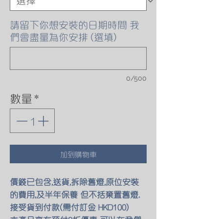
請留下你想安裝的日期時間 我
們會盡量為你安排 (選填)
0/500
數量
*
加到購物車
價錢已包含,送貨,拆除舊燈,原位安裝
的費用,及半年保養 但不括棄置舊燈.
接受貨到付款(需付訂金 HKD100)