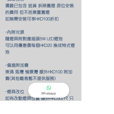
價錢已包含 送貨 拆除舊燈 原位安裝
的費用 但不括棄置舊燈
如無需安裝可享HKD100折扣
-內附光源
隨燈具附對應插頭5W LED燈泡
可以用優惠價每個HKD20 換成特式燈
泡
-偏遠附加費
東涌 馬灣 愉景灣 額外HKD100 附加
費(其他離島暫不提供服務)
-燈具改位
Whatsapp
如有改動燈具位置 額外HKD30/尺 只
限明線