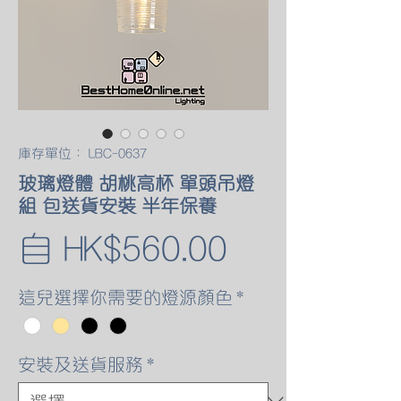
庫存單位： LBC-0637
玻璃燈體 胡桃高杯 單頭吊燈
組 包送貨安裝 半年保養
促
自
HK$560.00
銷
這兒選擇你需要的燈源顏色
*
價
安裝及送貨服務
*
格