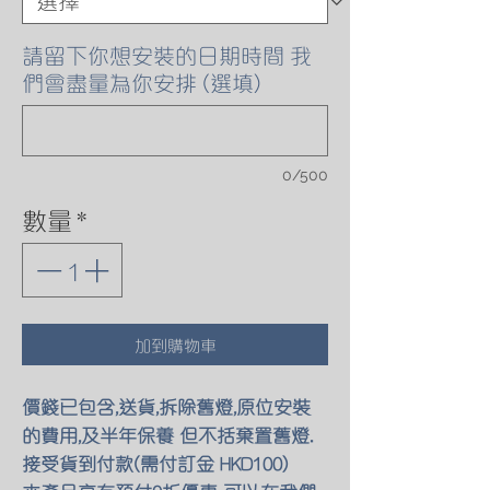
請留下你想安裝的日期時間 我
們會盡量為你安排 (選填)
0/500
數量
*
加到購物車
價錢已包含,送貨,拆除舊燈,原位安裝
的費用,及半年保養 但不括棄置舊燈.
接受貨到付款(需付訂金 HKD100)