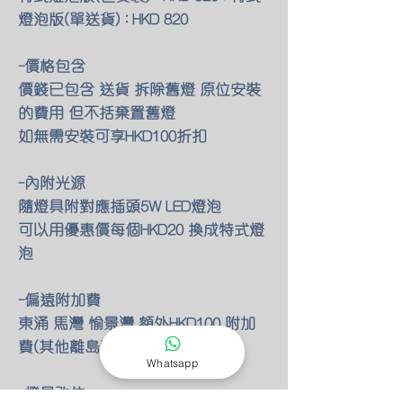
燈泡版(單送貨) : HKD 820
-價格包含
價錢已包含 送貨 拆除舊燈 原位安裝
的費用 但不括棄置舊燈
如無需安裝可享HKD100折扣
-內附光源
隨燈具附對應插頭5W LED燈泡
可以用優惠價每個HKD20 換成特式燈
泡
-偏遠附加費
東涌 馬灣 愉景灣 額外HKD100 附加
費(其他離島暫不提供服務)
Whatsapp
-燈具改位