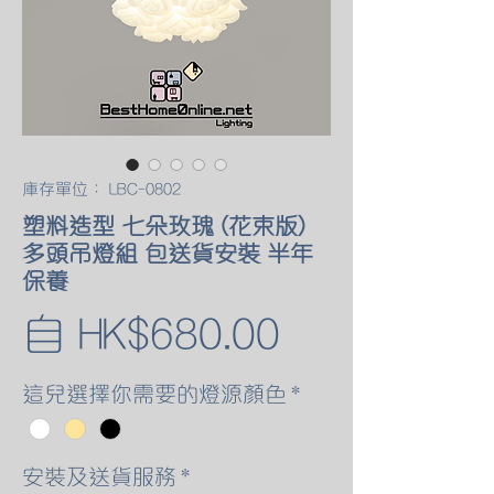
庫存單位： LBC-0802
塑料造型 七朵玫瑰 (花束版)
多頭吊燈組 包送貨安裝 半年
保養
促
自
HK$680.00
銷
這兒選擇你需要的燈源顏色
*
價
安裝及送貨服務
*
格