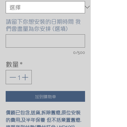
請留下你想安裝的日期時間 我
們會盡量為你安排 (選填)
0/500
數量
*
加到購物車
價錢已包含,送貨,拆除舊燈,原位安裝
的費用,及半年保養 但不括棄置舊燈.