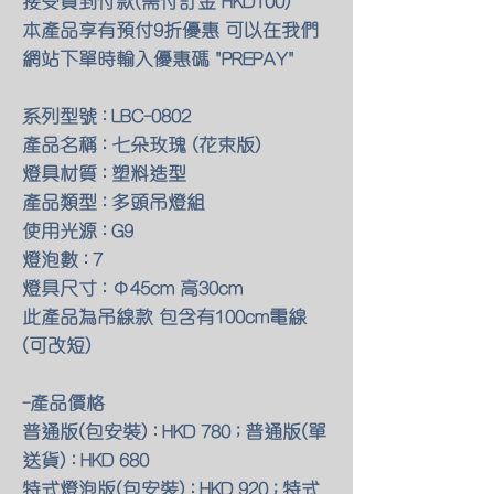
接受貨到付款(需付訂金 HKD100)
本產品享有預付9折優惠 可以在我們
網站下單時輸入優惠碼 "PREPAY"
系列型號 : LBC-0802
產品名稱 : 七朵玫瑰 (花束版)
燈具材質 : 塑料造型
產品類型 : 多頭吊燈組
使用光源 : G9
燈泡數 : 7
燈具尺寸 : Φ45cm 高30cm
此產品為吊線款 包含有100cm電線
(可改短)
-產品價格
普通版(包安裝) : HKD 780 ; 普通版(單
送貨) : HKD 680
特式燈泡版(包安裝) : HKD 920 ; 特式