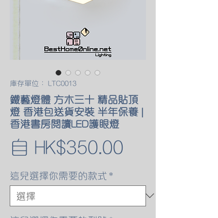
庫存單位： LTC0013
鐵藝燈體 方木三十 精品貼頂
燈 香港包送貨安裝 半年保養 |
香港書房閱讀LED護眼燈
促
自
HK$350.00
銷
這兒選擇你需要的款式
*
價
格