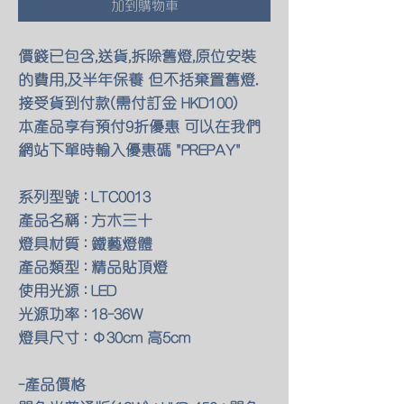
加到購物車
價錢已包含,送貨,拆除舊燈,原位安裝
的費用,及半年保養 但不括棄置舊燈.
接受貨到付款(需付訂金 HKD100)
本產品享有預付9折優惠 可以在我們
網站下單時輸入優惠碼 "PREPAY"
系列型號 : LTC0013
產品名稱 : 方木三十
燈具材質 : 鐵藝燈體
產品類型 : 精品貼頂燈
使用光源 : LED
光源功率 : 18-36W
燈具尺寸 : Φ30cm 高5cm
-產品價格