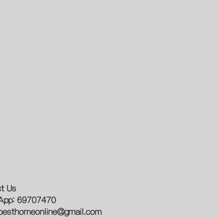
t Us
App: 69707470
besthomeonline@gmail.com