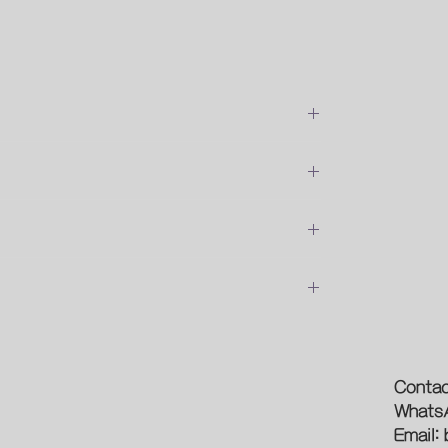
位安裝的費用
預約時間
論
新型象
Contac
Whats
光源
Email:
作