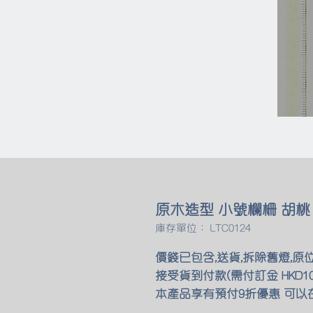
原木造型 小號欄柵 胡桃
庫存單位： LTC0124
價錢已包含,送貨,拆除舊燈,原
接受貨到付款(需付訂金 HKD10
本產品享有預付9折優惠 可以在