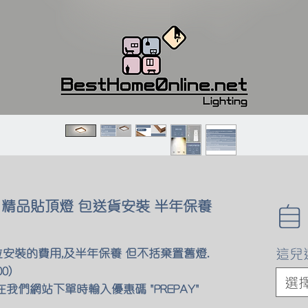
 精品貼頂燈 包送貨安裝 半年保養
這兒
位安裝的費用,及半年保養 但不括棄置舊燈.
0)
選
我們網站下單時輸入優惠碼 "PREPAY"