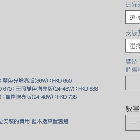
這兒
選
安裝
選
請留
們會
; 單色光增亮版(36W) : HKD 650
670 ; 三段變色增亮版(24-48W) : HKD 688
 ; 遙控增亮版(24-48W) : HKD 738
數量
原位安裝的費用 但不括棄置舊燈