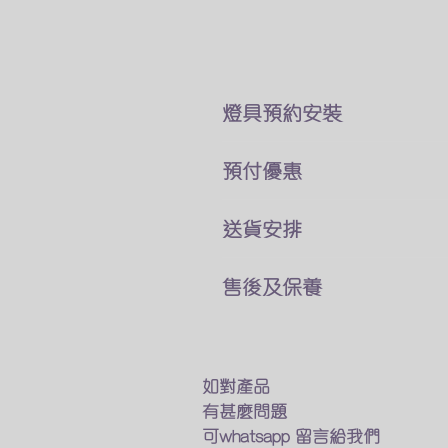
​燈具預約安裝
本公司所售賣的燈具
預付優惠
價錢巳經包了折除舊燈 及原
你可以直接跟我們客戶服務員
我們燈具可以選擇貨到付款
送貨安排
費用可於安裝後付現
及預先付款兩種付款方式
燈具一站式送貨及安裝
如有其他疑問及特別安裝需求
售後及保養
預先付款可享有9折優惠
專人送貨上門 馬上進行安裝
​觀迎找我們的客戶服務業員討
我們接受以下的方法付款
只要十多分鐘 幫你家換一個
我們的燈具均享有半年保養
銀行匯款
​如燈具出現什麽問題
轉數快
如不需要安裝服務
我們會有專人上門維修及更換
如對產品
Payme
我們的專業人員也會送貨上門
有甚麼問題
Wechat Pay
在閣下面前試用燈具
保養期後如果需要維修及更換
可whatsapp 留言給我們
​支付寶(香港)
確保送到你手的貨品能完美運