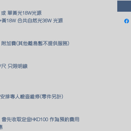
 或 單黃光18W光源
黃18W 合共自然光36W 光源
00 附加費(其他離島暫不提供服務)
/尺 只限明線
安排專人檢查維修(零件另計)
會先收取定金HKD100 作為預約費用
惠