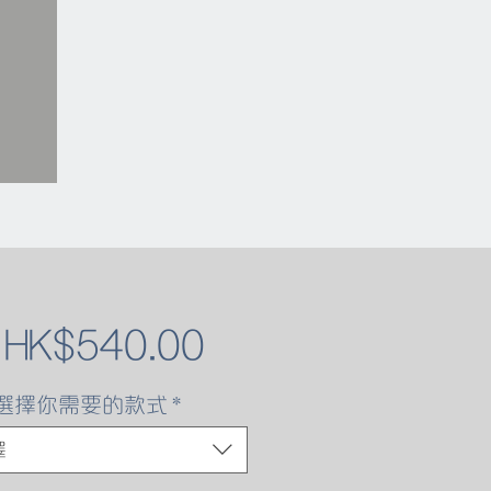
促
自
HK$540.00
銷
選擇你需要的款式
*
價
擇