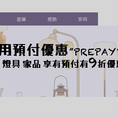
窗簾
燈飾
家具