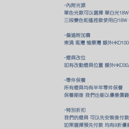
-內附光源
單色光款可以選擇 單白光18W
三段變色和遙控款使用白18W +
-偏遠附加費
東涌 馬灣 愉景灣 額外HKD1
-燈具改位
如有改動燈具位置 額外HKD30
-零件保養
所有燈具均有半年零件保養
保養期後 我們也能以優惠價錢
-特別折扣
我們的燈具 可以先安裝後付款 
如果選擇預先付款 均有9折優