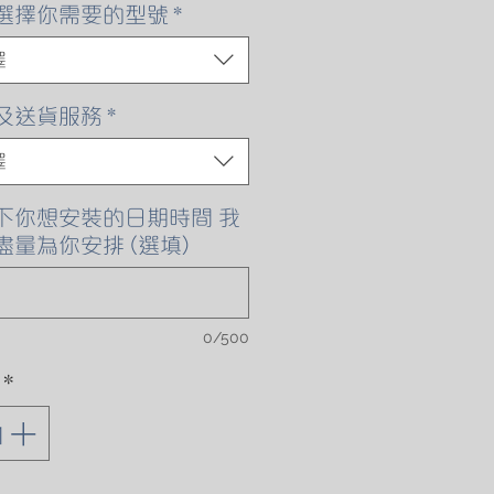
格
選擇你需要的型號
*
擇
及送貨服務
*
擇
下你想安裝的日期時間 我
盡量為你安排 (選填)
0/500
*