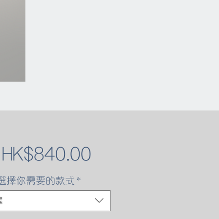
促
自
HK$840.00
銷
選擇你需要的款式
*
價
擇