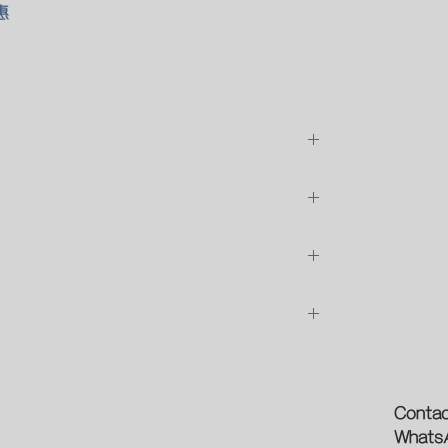
惠
位安裝的費用
預約時間
論
新型象
Contac
Whats