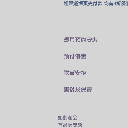
如果選擇預先付款 均有9折優
​燈具預約安裝
本公司所售賣的燈具
預付優惠
價錢巳經包了折除舊燈 及原
你可以直接跟我們客戶服務員
我們燈具可以選擇貨到付款
送貨安排
費用可於安裝後付現
及預先付款兩種付款方式
燈具一站式送貨及安裝
如有其他疑問及特別安裝需求
售後及保養
預先付款可享有9折優惠
專人送貨上門 馬上進行安裝
​觀迎找我們的客戶服務業員討
我們接受以下的方法付款
只要十多分鐘 幫你家換一個
我們的燈具均享有半年保養
銀行匯款
​如燈具出現什麽問題
轉數快
如不需要安裝服務
我們會有專人上門維修及更換
如對產品
Payme
我們的專業人員也會送貨上門
有甚麼問題
Wechat Pay
在閣下面前試用燈具