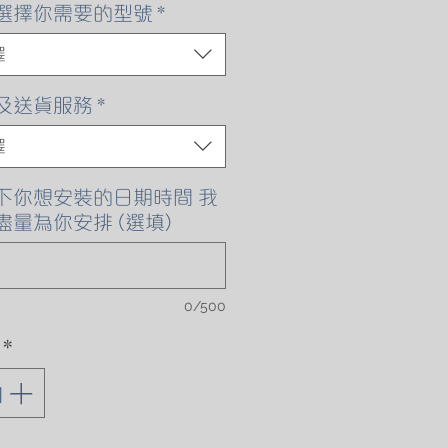
格
選擇你需要的型號
*
擇
及送貨服務
*
擇
下你想安裝的日期時間 我
盡量為你安排 (選填)
0/500
*