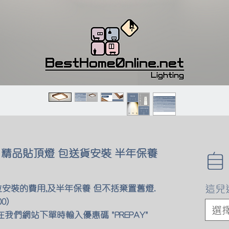
 精品貼頂燈 包送貨安裝 半年保養
這兒
位安裝的費用,及半年保養 但不括棄置舊燈.
0)
選
我們網站下單時輸入優惠碼 "PREPAY"