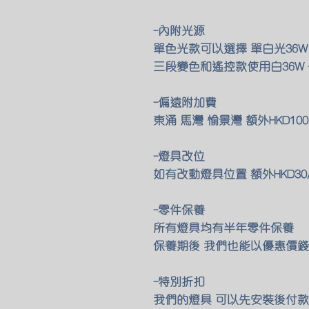
-內附光源
單色光款可以選擇 單白光36W
三段變色和遙控款使用白36W +
-偏遠附加費
東涌 馬灣 愉景灣 額外HKD1
-燈具改位
如有改動燈具位置 額外HKD30
-零件保養
所有燈具均有半年零件保養
保養期後 我們也能以優惠價錢
-特別折扣
我們的燈具 可以先安裝後付款 