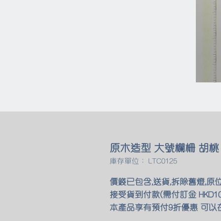
原木造型 大號欄柵 胡桃
庫存單位： LTC0125
價錢已包含,送貨,拆除舊燈,原
接受貨到付款(需付訂金 HKD10
本產品享有預付9折優惠 可以在