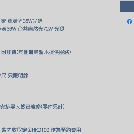
 或 單黃光36W光源
黃36W 合共自然光72W 光源
00 附加費(其他離島暫不提供服務)
/尺 只限明線
安排專人檢查維修(零件另計)
會先收取定金HKD100 作為預約費用