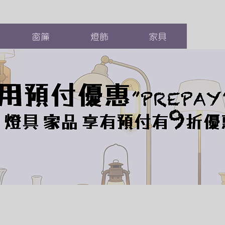
窗簾
燈飾
家具