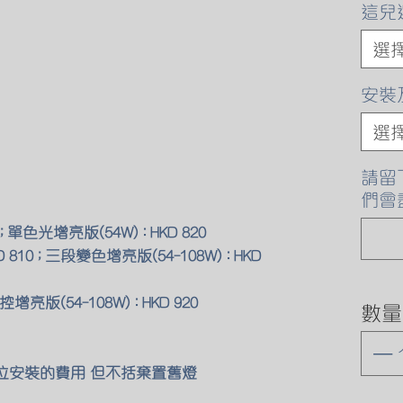
這兒
選
安裝
選
請留
們會
; 單色光增亮版(54W) : HKD 820
 810 ; 三段變色增亮版(54-108W) : HKD
遙控增亮版(54-108W) : HKD 920
數量
原位安裝的費用 但不括棄置舊燈