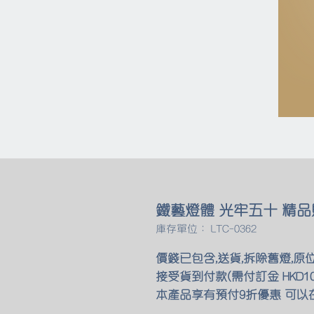
鐵藝燈體 光牢五十 精品
庫存單位： LTC-0362
價錢已包含,送貨,拆除舊燈,原
接受貨到付款(需付訂金 HKD10
本產品享有預付9折優惠 可以在