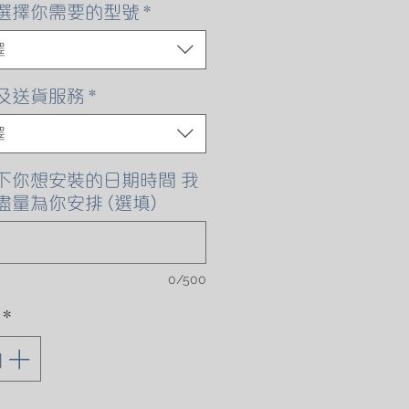
格
選擇你需要的型號
*
擇
及送貨服務
*
擇
下你想安裝的日期時間 我
盡量為你安排 (選填)
0/500
*