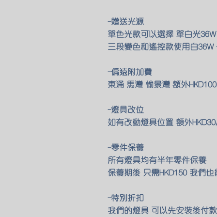
-贈送光源
單色光款可以選擇 單白光36W
三段變色和遙控款使用白36W +
-偏遠附加費
東涌 馬灣 愉景灣 額外HKD1
-燈具改位
如有改動燈具位置 額外HKD30
-零件保養
所有燈具均有半年零件保養
保養期後 只需HKD150 我
-特別折扣
我們的燈具 可以先安裝後付款 