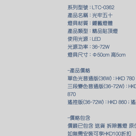
系列型號 : LTC-0362
產品名稱 : 光牢五十
燈具材質 : 鐵藝燈體
產品類型 : 精品貼頂燈
使用光源 : LED
光源功率 : 36-72W
燈具尺寸 : Φ50cm 高5cm
-產品價格
單色光普通版(36W) : HKD 780 
三段變色普通版(36-72W) : HKD
870
遙控版(36-72W) : HKD 860 ; 
-價格包含
價錢已包含 送貨 拆除舊燈 
如無需安裝可享HKD100折扣