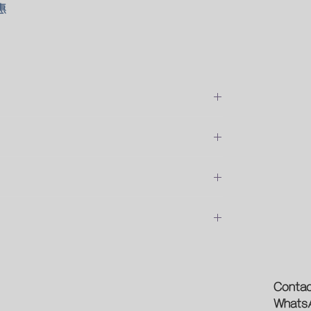
惠
位安裝的費用
預約時間
論
新型象
Contac
Whats