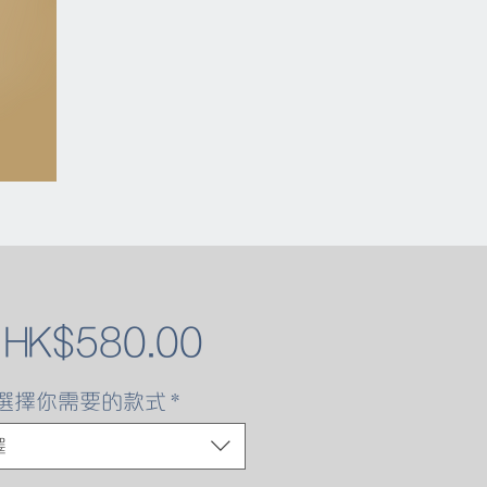
促
自
HK$580.00
銷
選擇你需要的款式
*
價
擇