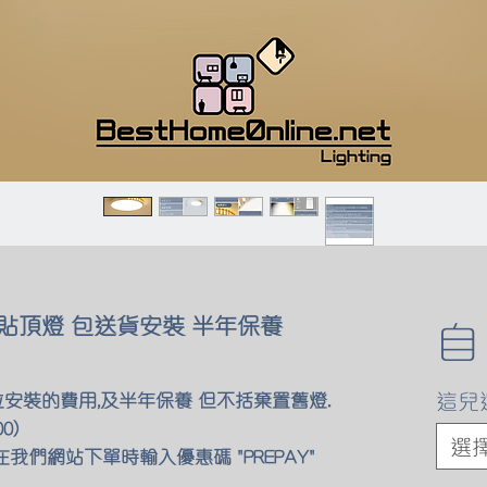
貼頂燈 包送貨安裝 半年保養
這兒
位安裝的費用,及半年保養 但不括棄置舊燈.
0)
選
我們網站下單時輸入優惠碼 "PREPAY"