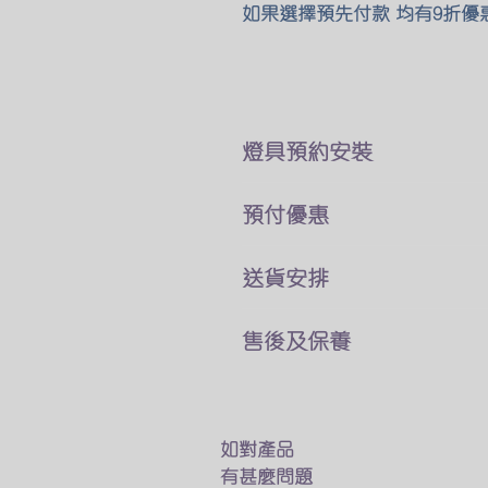
如果選擇預先付款 均有9折優
​燈具預約安裝
本公司所售賣的燈具
預付優惠
價錢巳經包了折除舊燈 及原
你可以直接跟我們客戶服務員
我們燈具可以選擇貨到付款
送貨安排
費用可於安裝後付現
及預先付款兩種付款方式
燈具一站式送貨及安裝
如有其他疑問及特別安裝需求
售後及保養
預先付款可享有9折優惠
專人送貨上門 馬上進行安裝
​觀迎找我們的客戶服務業員討
我們接受以下的方法付款
只要十多分鐘 幫你家換一個
我們的燈具均享有半年保養
銀行匯款
​如燈具出現什麽問題
轉數快
如不需要安裝服務
我們會有專人上門維修及更換
如對產品
Payme
我們的專業人員也會送貨上門
有甚麼問題
Wechat Pay
在閣下面前試用燈具