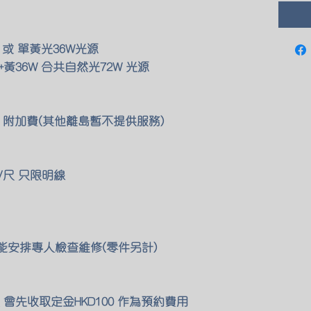
 或 單黃光36W光源
黃36W 合共自然光72W 光源
00 附加費(其他離島暫不提供服務)
/尺 只限明線
們也能安排專人檢查維修(零件另計)
會先收取定金HKD100 作為預約費用