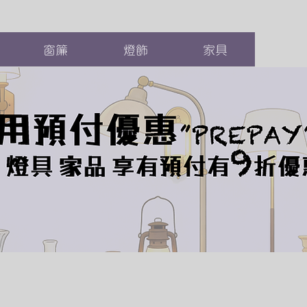
窗簾
燈飾
家具