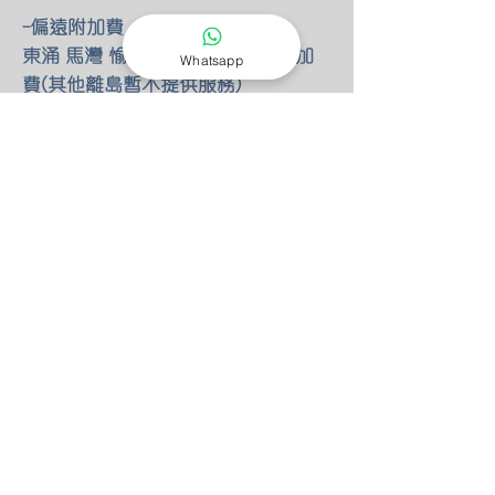
-偏遠附加費
東涌 馬灣 愉景灣 額外HKD100 附加
Whatsapp
費(其他離島暫不提供服務)
-燈具改位
如有改動燈具位置 額外HKD30/尺 只
限明線
-零件保養
所有燈具均有半年零件保養
保養期後 我們也能以優惠價錢安排專
人檢查維修(零件另計)
-特別折扣
我們的燈具 可以先安裝後付款 會先
收取定金HKD100 作為預約費用
如果選擇預先付款 均有9折優惠