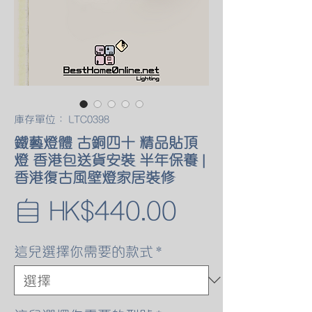
庫存單位： LTC0398
鐵藝燈體 古銅四十 精品貼頂
燈 香港包送貨安裝 半年保養 |
香港復古風壁燈家居裝修
促
自
HK$440.00
銷
這兒選擇你需要的款式
*
價
格