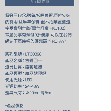
加到購物車
價錢已包含,送貨,拆除舊燈,原位安裝
的費用,及半年保養 但不括棄置舊燈.
接受貨到付款(需付訂金 HKD100)
本產品享有預付9折優惠 可以在我們
網站下單時輸入優惠碼 "PREPAY"
系列型號 : LTC0398
產品名稱 : 古銅四十
燈具材質 : 鐵藝燈體
產品類型 : 精品貼頂燈
使用光源 : LED
光源功率 : 24-48W
燈具尺寸 : Φ40cm 高5cm
-產品價格