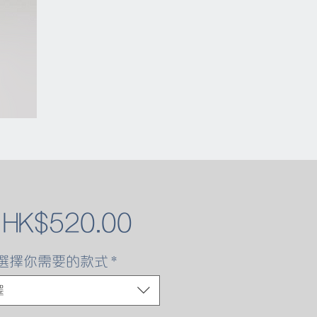
促
自
HK$520.00
銷
選擇你需要的款式
*
價
擇