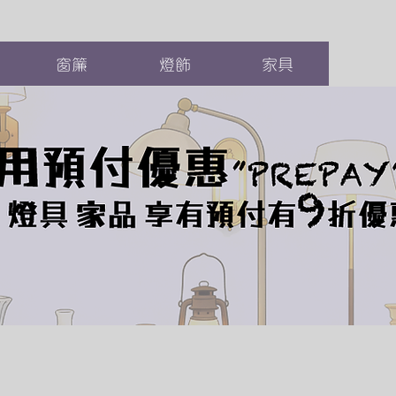
窗簾
燈飾
家具