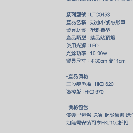
系列型號 : LTC0453
產品名稱 : 奶油小號心形草
燈具材質 : 塑料造型
產品類型 : 精品貼頂燈
使用光源 : LED
光源功率 : 18-36W
燈具尺寸 : Φ30cm 高11cm
-產品價格
三段變色版 : HKD 620
遙控版 : HKD 670
-價格包含
價錢已包含 送貨 拆除舊燈 
如無需安裝可享HKD100折扣