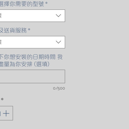
格
選擇你需要的型號
*
擇
及送貨服務
*
擇
下你想安裝的日期時間 我
盡量為你安排 (選填)
0/500
*