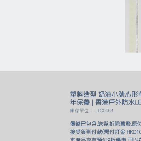
塑料造型 奶油小號心形
年保養 | 香港戶外防水L
庫存單位： LTC0453
價錢已包含,送貨,拆除舊燈,原
接受貨到付款(需付訂金 HKD10
本產品享有預付9折優惠 可以在