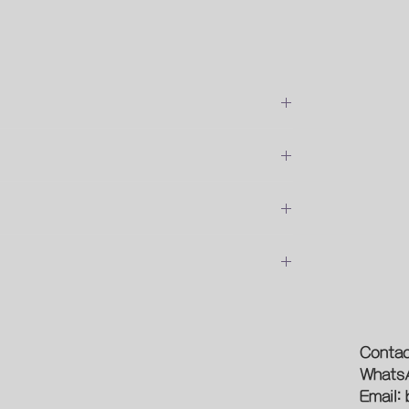
位安裝的費用
預約時間
論
新型象
Contac
Whats
光源
Email:
作