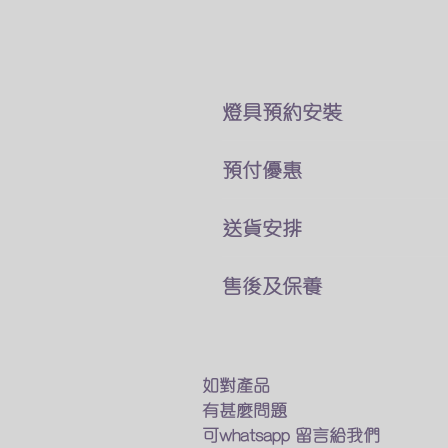
​燈具預約安裝
本公司所售賣的燈具
預付優惠
價錢巳經包了折除舊燈 及原
你可以直接跟我們客戶服務員
我們燈具可以選擇貨到付款
送貨安排
費用可於安裝後付現
及預先付款兩種付款方式
燈具一站式送貨及安裝
如有其他疑問及特別安裝需求
售後及保養
預先付款可享有9折優惠
專人送貨上門 馬上進行安裝
​觀迎找我們的客戶服務業員討
我們接受以下的方法付款
只要十多分鐘 幫你家換一個
我們的燈具均享有半年保養
銀行匯款
​如燈具出現什麽問題
轉數快
如不需要安裝服務
我們會有專人上門維修及更換
如對產品
Payme
我們的專業人員也會送貨上門
有甚麼問題
Wechat Pay
在閣下面前試用燈具
保養期後如果需要維修及更換
可whatsapp 留言給我們
​支付寶(香港)
確保送到你手的貨品能完美運