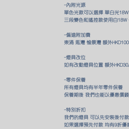
-內附光源
單色光款可以選擇 單白光18W
三段變色和遙控款使用白18W +
-偏遠附加費
東涌 馬灣 愉景灣 額外HKD1
-燈具改位
如有改動燈具位置 額外HKD30
-零件保養
所有燈具均有半年零件保養
保養期後 我們也能以優惠價錢
-特別折扣
我們的燈具 可以先安裝後付款 
如果選擇預先付款 均有9折優