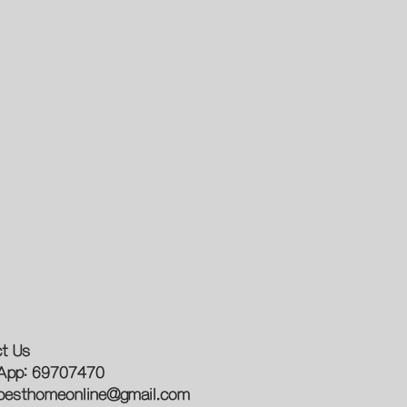
t Us
App: 69707470
besthomeonline@gmail.com