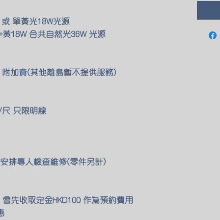
 或 單黃光18W光源
黃18W 合共自然光36W 光源
00 附加費(其他離島暫不提供服務)
/尺 只限明線
安排專人檢查維修(零件另計)
會先收取定金HKD100 作為預約費用
惠