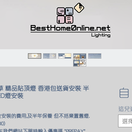
草 精品貼頂燈 香港包送貨安裝 半
ED燈安裝
這兒
位安裝的費用,及半年保養 但不括棄置舊燈.
選
0)
我們網站下單時輸入優惠碼 "PREPAY"