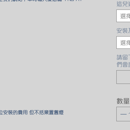
這兒
選
安裝
選
請留
們會
數量
原位安裝的費用 但不括棄置舊燈