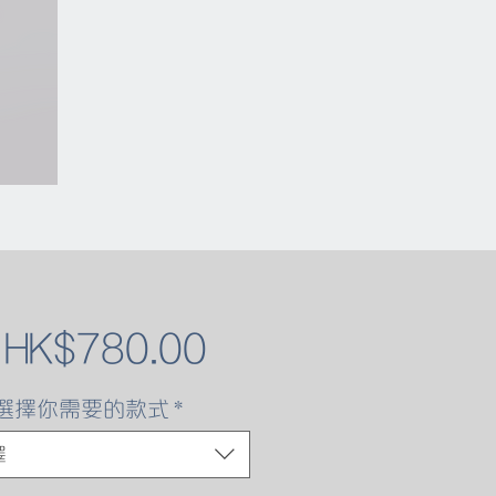
促
自
HK$780.00
銷
選擇你需要的款式
*
價
擇