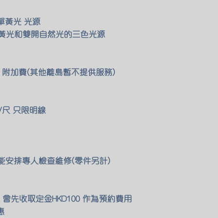
單黃光 光源
 黃光和雙開自然光的三色光源
00 附加費(其他離島暫不提供服務)
/尺 只限明線
們也能安排專人檢查維修(零件另計)
會先收取定金HKD100 作為預約費用
惠