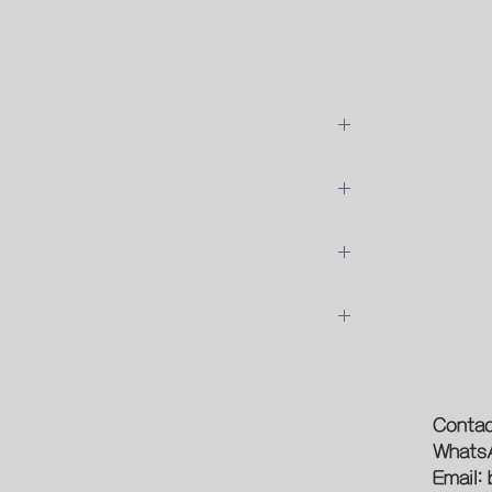
位安裝的費用
預約時間
論
新型象
Contac
Whats
光源
Email:
作