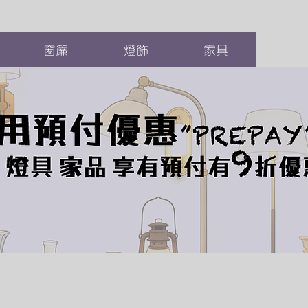
窗簾
燈飾
家具