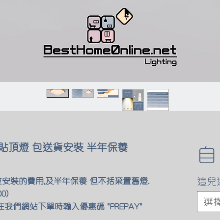
貼頂燈 包送貨安裝 半年保養
這兒
位安裝的費用,及半年保養 但不括棄置舊燈.
0)
選
我們網站下單時輸入優惠碼 "PREPAY"