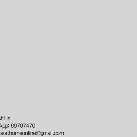
t Us
App: 69707470
besthomeonline@gmail.com