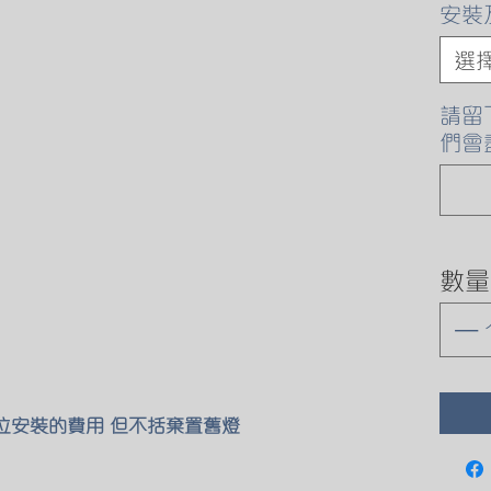
安裝
選
請留
們會
數量
原位安裝的費用 但不括棄置舊燈