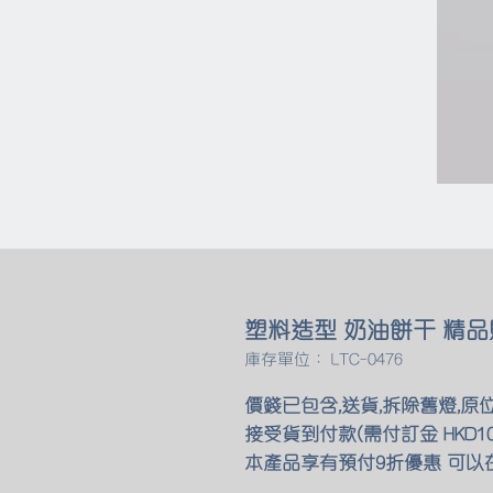
塑料造型 奶油餅干 精品
庫存單位： LTC-0476
價錢已包含,送貨,拆除舊燈,原
接受貨到付款(需付訂金 HKD10
本產品享有預付9折優惠 可以在