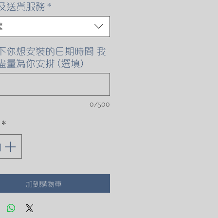
格
及送貨服務
*
擇
下你想安裝的日期時間 我
盡量為你安排 (選填)
0/500
*
加到購物車