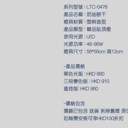
系列型號 : LTC-0476
產品名稱 : 奶油餅干
燈具材質 : 塑料造型
產品類型 : 精品貼頂燈
使用光源 : LED
光源功率 : 48-96W
燈具尺寸 : 56*56cm 高12cm
-產品價格
單色光版 : HKD 880
三段變色版 : HKD 910
遙控版: HKD 960
-價格包含
價錢已包含 送貨 拆除舊燈 
如無需安裝可享HKD100折扣