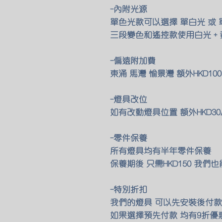
-內附光源
單色光款可以選擇 單白光 或 
三段變色和遙控款使用白光 +
-偏遠附加費
東涌 馬灣 愉景灣 額外HKD1
-燈具改位
如有改動燈具位置 額外HKD30
-零件保養
所有燈具均有半年零件保養
保養期後 只需HKD150 我
-特別折扣
我們的燈具 可以先安裝後付款 
如果選擇預先付款 均有9折優