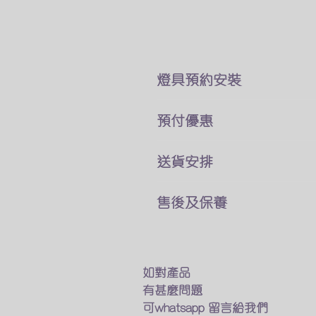
​燈具預約安裝
本公司所售賣的燈具
預付優惠
價錢巳經包了折除舊燈 及原
你可以直接跟我們客戶服務員
我們燈具可以選擇貨到付款
送貨安排
費用可於安裝後付現
及預先付款兩種付款方式
燈具一站式送貨及安裝
如有其他疑問及特別安裝需求
售後及保養
預先付款可享有9折優惠
專人送貨上門 馬上進行安裝
​觀迎找我們的客戶服務業員討
我們接受以下的方法付款
只要十多分鐘 幫你家換一個
我們的燈具均享有半年保養
銀行匯款
​如燈具出現什麽問題
轉數快
如不需要安裝服務
我們會有專人上門維修及更換
如對產品
Payme
我們的專業人員也會送貨上門
有甚麼問題
Wechat Pay
在閣下面前試用燈具
保養期後如果需要維修及更換
可whatsapp 留言給我們
​支付寶(香港)
確保送到你手的貨品能完美運